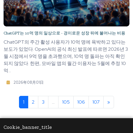
ChatGPT는 10억 명의 일상으로 - 경이로운 성장 뒤에 불어나는 비용
ChatGPT의 주간 활성 사용자가 10억 명에 육박하고 있다는
보도가 있었다. OpenAI의 공식 최신 발표에 따르면 2026년 3
월 시점에서 9억 명을 초과했으며, 10억 명 돌파는 아직 확인
되지 않았다. 한편, 모바일 앱의 월간 이용자는 5월에 추정 10
억...
2026年08月01日
1
2
3
...
105
106
107
»
Cookie_banner_title