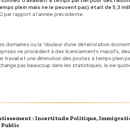
rsonnes travaillant à temps partiel pour des raiso
temps plein mais ne le peuvent pas) était de 5,3 mil
par rapport à l'année précédente.
s domaines où la “douleur d'une détérioration économi
prises ne procèdent à des licenciements massifs, de
e travail et une diminution des postes à temps plein 
change pas beaucoup dans les statistiques, la vie quot
ntissement : Incertitude Politique, Immigrat
 Public