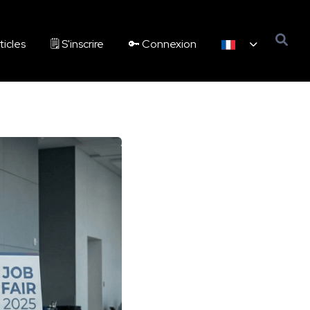
ticles
🗒️ S'inscrire
🔑 Connexion