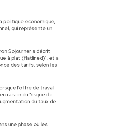
r la politique économique,
nel, qui représente un
ron Sojourner a décrit
e à plat (flatlined)", et a
once des tarifs, selon les
orsque l'offre de travail
en raison du "risque de
augmentation du taux de
ans une phase où les