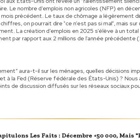
oi aux États-Unis ont révélé un “ralentissement silenci
ire. Le nombre d'emplois non agricoles (NFP) en dé
 mois précédent. Le taux de chômage a légèrement di
hiffres, on pourrait dire "ce n'est pas si mal", mais sur 
ent. La création d'emplois en 2025 s'élève à un total
ent par rapport aux 2 millions de l'année précédente 
ement” aura-t-il sur les ménages, quelles décisions imp
et à la Fed (Réserve fédérale des États-Unis) ? Nous al
oints de discussion diffusés sur les réseaux sociaux p
apitulons Les Faits : Décembre +50 000, Mais 