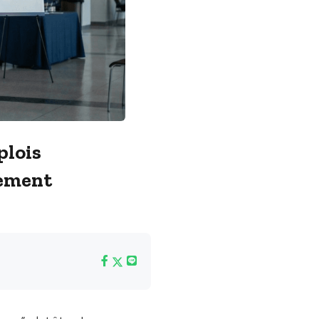
plois
sement