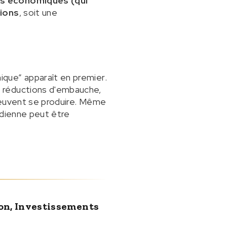
ns économiques (qui
lions
, soit une
que” apparaît en premier.
s réductions d'embauche,
peuvent se produire. Même
idienne peut être
ion, Investissements