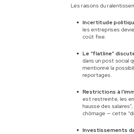
Les raisons du ralentissem
Incertitude politiq
les entreprises devi
coût fixe.
Le “flatline” discut
dans un post social q
mentionné la possibil
reportages.
Restrictions à l'im
est restreinte, les 
hausse des salaires"
chômage — cette “dis
Investissements da