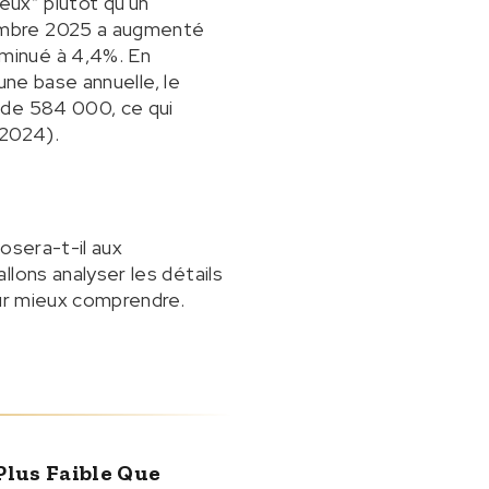
eux” plutôt qu'un
cembre 2025 a augmenté
minué à 4,4%. En
une base annuelle, le
 de 584 000, ce qui
(2024).
osera-t-il aux
lons analyser les détails
our mieux comprendre.
"plus Faible Que