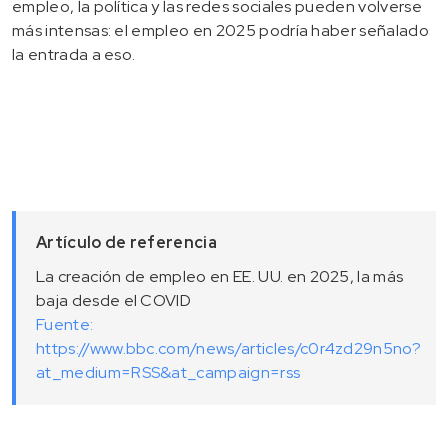
empleo, la política y las redes sociales pueden volverse
más intensas: el empleo en 2025 podría haber señalado
la entrada a eso.
Artículo de referencia
La creación de empleo en EE. UU. en 2025, la más
baja desde el COVID
Fuente:
https://www.bbc.com/news/articles/c0r4zd29n5no?
at_medium=RSS&at_campaign=rss