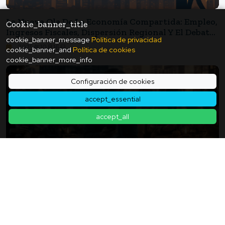
La Nueva Ola De La Economía Compartida: Empleo,
Cookie_banner_title
Ingresos Fiscales, Dispersión Regional Y El Debate
cookie_banner_message
Política de privacidad
Sobre La Regulación
2025年10月16日
cookie_banner_and
Política de cookies
cookie_banner_more_info
Configuración de cookies
accept_essential
accept_all
¿Por Qué Las Personas Sienten Que "solo Ellas Son
Pobres" Incluso Con El Mismo Salario?
2026年06月16日