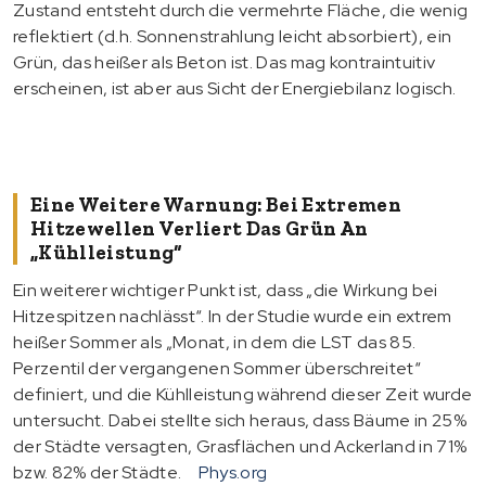
Zustand entsteht durch die vermehrte Fläche, die wenig
reflektiert (d.h. Sonnenstrahlung leicht absorbiert), ein
Grün, das heißer als Beton ist. Das mag kontraintuitiv
erscheinen, ist aber aus Sicht der Energiebilanz logisch.
Eine Weitere Warnung: Bei Extremen
Hitzewellen Verliert Das Grün An
„Kühlleistung“
Ein weiterer wichtiger Punkt ist, dass „die Wirkung bei
Hitzespitzen nachlässt“. In der Studie wurde ein extrem
heißer Sommer als „Monat, in dem die LST das 85.
Perzentil der vergangenen Sommer überschreitet“
definiert, und die Kühlleistung während dieser Zeit wurde
untersucht. Dabei stellte sich heraus, dass Bäume in 25%
der Städte versagten, Grasflächen und Ackerland in 71%
bzw. 82% der Städte.
Phys.org