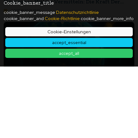
Finnischen Wälder Vermitteln: Die Kraft Der
Cookie_banner_title
Verbindung Zur Natur Und Der Aktivitäten
2025年10月18日
cookie_banner_message
Datenschutzrichtlinie
cookie_banner_and
Cookie-Richtlinie
cookie_banner_more_info
Cookie-Einstellungen
accept_essential
accept_all
Googles KI Rettet Die Erde!? Eine KI, Die Satelliten
Übertrifft: Der Tag, An Dem AlphaEarth Von
DeepMind Die Welt Enthüllt
2025年08月01日