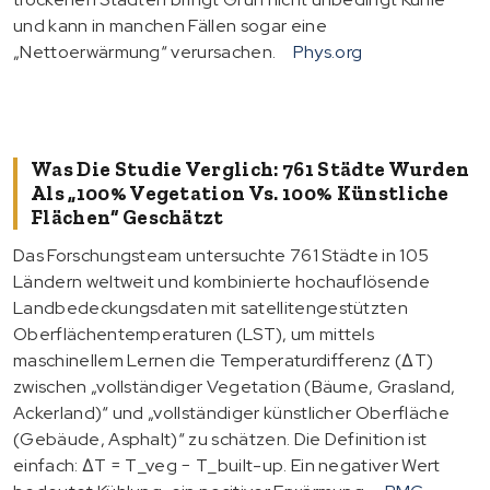
und kann in manchen Fällen sogar eine
„Nettoerwärmung“ verursachen.
Phys.org
Was Die Studie Verglich: 761 Städte Wurden
Als „100% Vegetation Vs. 100% Künstliche
Flächen“ Geschätzt
Das Forschungsteam untersuchte 761 Städte in 105
Ländern weltweit und kombinierte hochauflösende
Landbedeckungsdaten mit satellitengestützten
Oberflächentemperaturen (LST), um mittels
maschinellem Lernen die Temperaturdifferenz (∆T)
zwischen „vollständiger Vegetation (Bäume, Grasland,
Ackerland)“ und „vollständiger künstlicher Oberfläche
(Gebäude, Asphalt)“ zu schätzen. Die Definition ist
einfach: ∆T = T_veg − T_built-up. Ein negativer Wert