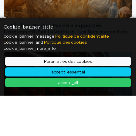
La Chaleur Ne Doit Pas Être Supportée
Cookie_banner_title
Uniquement Par La Volonté : Les Dommages Subis
cookie_banner_message
Politique de confidentialité
Par Le Cœur, Les Reins Et Le Cerveau.
2025年12月29日
cookie_banner_and
Politique des cookies
cookie_banner_more_info
Paramètres des cookies
accept_essential
accept_all
Transformer La Table Du Futur Avec La
Technologie LED : La Valeur De La "qualité Stable"