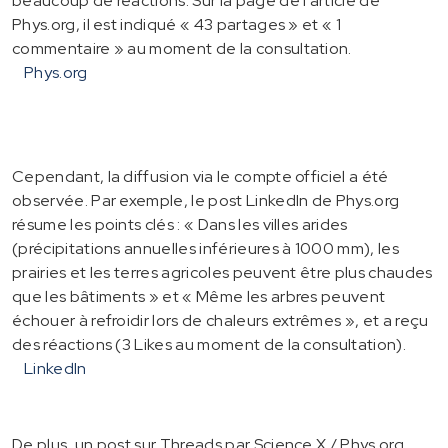
beaucoup de réactions. Sur la page de l'article de
Phys.org, il est indiqué « 43 partages » et « 1
commentaire » au moment de la consultation.
Phys.org
Cependant, la diffusion via le compte officiel a été
observée. Par exemple, le post LinkedIn de Phys.org
résume les points clés : « Dans les villes arides
(précipitations annuelles inférieures à 1000 mm), les
prairies et les terres agricoles peuvent être plus chaudes
que les bâtiments » et « Même les arbres peuvent
échouer à refroidir lors de chaleurs extrêmes », et a reçu
des réactions (3 Likes au moment de la consultation).
LinkedIn
De plus, un post sur Threads par Science X / Phys.org