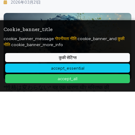
2026年03月21日
Cookie_banner_title
cookie_banner_message
गोपनीयता नीति
cookie_banner_and
कुकी
नीति
cookie_banner_more_info
कुकी सेटिंग्स
accept_essential
accept_all
"性格は変わらない" यह एक धारणा थी? मस्तिष्क की
प्लास्टिसिटी हमें "खुद को अपडेट करने" की सोच सिखाती है।
2026年05月25日