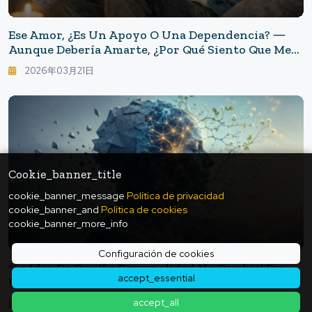
Ese Amor, ¿es Un Apoyo O Una Dependencia? ―
Aunque Debería Amarte, ¿por Qué Siento Que Me
Estoy Perdiendo A Mí Misma?
2026年03月21日
Cookie_banner_title
cookie_banner_message
Política de privacidad
cookie_banner_and
Política de cookies
cookie_banner_more_info
Configuración de cookies
"La Idea De Que 'la Personalidad No Cambia' Era
accept_essential
Un Mito? La Plasticidad Cerebral Nos Enseña El
Concepto De 'actualizarse A Uno Mismo'"
accept_all
2026年05月25日