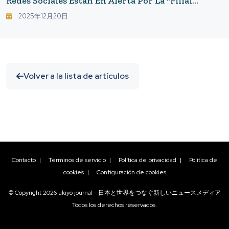
Redes Sociales Están En Alerta Por La "filial
China" Y El Futuro De Los Hogares Inteligentes
2025年12月20日
Volver a la lista de artículos
Contacto
|
Términos de servicio
|
Política de privacidad
|
Política de
cookies
|
Configuración de cookies
© Copyright
2026
ukiyo journal - 日本と世界をつなぐ新しいニュースメディア
Todos los derechos reservados.