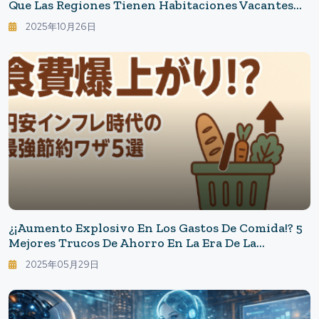
Que Las Regiones Tienen Habitaciones Vacantes」
— La Ciudad Que Perdió A Los Turistas Nacionales
2025年10月26日
Y Las Razones Por Las Que No Regresan: Los
Alojamientos Que Los Japoneses Ya No Eligen Y El
Tiempo Libre Que Reconsideran.
¿¡Aumento Explosivo En Los Gastos De Comida!? 5
Mejores Trucos De Ahorro En La Era De La
Inflación Y La Devaluación Del Yen
2025年05月29日