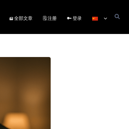
全部文章
🗒️ 注册
🔑 登录