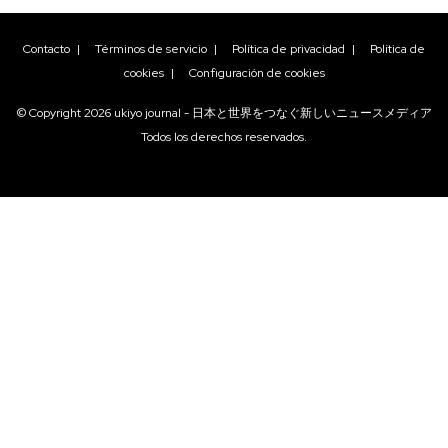
Contacto
|
Términos de servicio
|
Política de privacidad
|
Política de
cookies
|
Configuración de cookies
© Copyright
2026
ukiyo journal - 日本と世界をつなぐ新しいニュースメディア
Todos los derechos reservados.