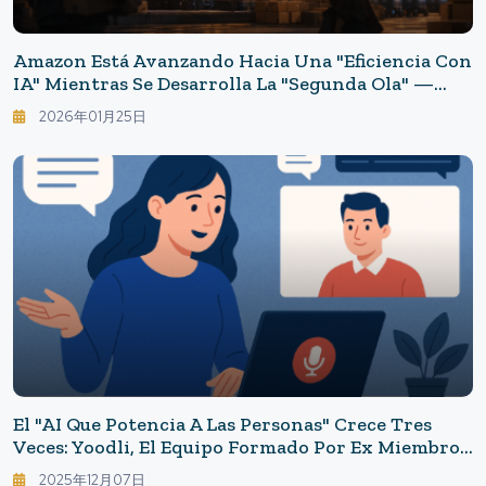
Amazon Está Avanzando Hacia Una "eficiencia Con
IA" Mientras Se Desarrolla La "segunda Ola" —
¿Por Qué Ahora Se Está Llevando A Cabo
2026年01月25日
Nuevamente Una Reducción A Gran Escala De
Miles De Empleados?
El "AI Que Potencia A Las Personas" Crece Tres
Veces: Yoodli, El Equipo Formado Por Ex Miembros
De Google, Supera Una Valoración De 300 Millones
2025年12月07日