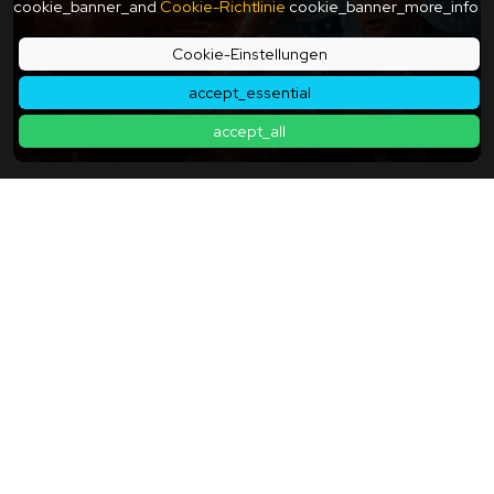
cookie_banner_and
Cookie-Richtlinie
cookie_banner_more_info
Cookie-Einstellungen
accept_essential
accept_all
Könnte Der Roomba Zum Spion Werden? Soziale
Netzwerke Sind Besorgt Über Die "chinesische
Tochtergesellschaft" Und Die Zukunft Des Smart
2025年12月20日
Homes
Zurück zur Artikelliste