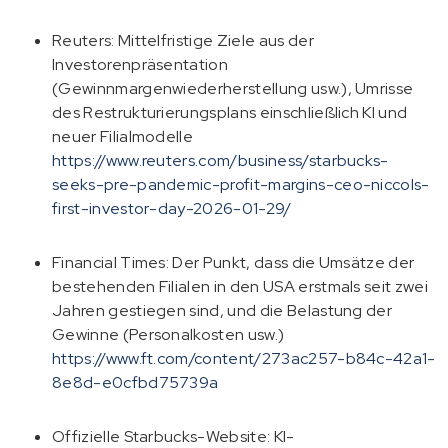
Reuters
: Mittelfristige Ziele aus der
Investorenpräsentation
(Gewinnmargenwiederherstellung usw.), Umrisse
des Restrukturierungsplans einschließlich KI und
neuer Filialmodelle
https://www.reuters.com/business/starbucks-
seeks-pre-pandemic-profit-margins-ceo-niccols-
first-investor-day-2026-01-29/
Financial Times
: Der Punkt, dass die Umsätze der
bestehenden Filialen in den USA erstmals seit zwei
Jahren gestiegen sind, und die Belastung der
Gewinne (Personalkosten usw.)
https://www.ft.com/content/273ac257-b84c-42a1-
8e8d-e0cfbd75739a
Offizielle Starbucks-Website
: KI-