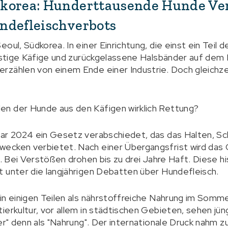
dkorea: Hunderttausende Hunde V
ndefleischverbots
oul, Südkorea. In einer Einrichtung, die einst ein Teil 
rostige Käfige und zurückgelassene Halsbänder auf dem 
zählen von einem Ende einer Industrie. Doch gleichzeit
n der Hunde aus den Käfigen wirklich Rettung?
uar 2024 ein Gesetz verabschiedet, das das Halten, Sc
ecken verbietet. Nach einer Übergangsfrist wird das
en. Bei Verstößen drohen bis zu drei Jahre Haft. Diese 
 unter die langjährigen Debatten über Hundefleisch.
 in einigen Teilen als nährstoffreiche Nahrung im Som
ierkultur, vor allem in städtischen Gebieten, sehen j
er" denn als "Nahrung". Der internationale Druck nahm z