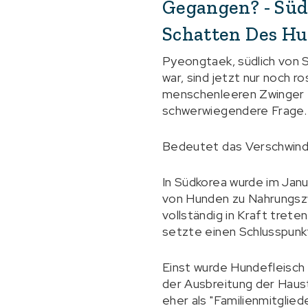
Gegangen? - Sü
Schatten Des Hu
Pyeongtaek, südlich von Se
war, sind jetzt nur noch 
menschenleeren Zwinger er
schwerwiegendere Frage.
Bedeutet das Verschwinde
In Südkorea wurde im Jan
von Hunden zu Nahrungszw
vollständig in Kraft tret
setzte einen Schlusspunkt
Einst wurde Hundefleisch
der Ausbreitung der Haust
eher als "Familienmitglied