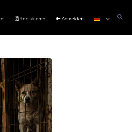
kel
🗒️ Registrieren
🔑 Anmelden