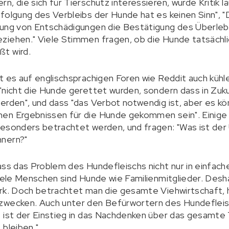
, die sich für Tierschutz interessieren, wurde Kritik lau
folgung des Verbleibs der Hunde hat es keinen Sinn", "D
lung von Entschädigungen die Bestätigung des Überleb
ziehen." Viele Stimmen fragen, ob die Hunde tatsächli
t wird.
t es auf englischsprachigen Foren wie Reddit auch kühle
"nicht die Hunde gerettet wurden, sondern dass in Zuk
erden", und dass "das Verbot notwendig ist, aber es k
men Ergebnissen für die Hunde gekommen sein". Einig
besonders betrachtet werden, und fragen: "Was ist der
hnern?"
dass das Problem des Hundefleischs nicht nur in einfa
viele Menschen sind Hunde wie Familienmitglieder. Desha
ark. Doch betrachtet man die gesamte Viehwirtschaft, 
zwecken. Auch unter den Befürwortern des Hundefleis
 ist der Einstieg in das Nachdenken über das gesamte T
 bleiben."