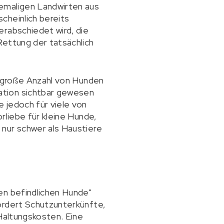
emaligen Landwirten aus
cheinlich bereits
erabschiedet wird, die
Rettung der tatsächlich
e große Anzahl von Hunden
ation sichtbar gewesen
 jedoch für viele von
rliebe für kleine Hunde,
 nur schwer als Haustiere
en befindlichen Hunde"
ordert Schutzunterkünfte,
 Haltungskosten. Eine