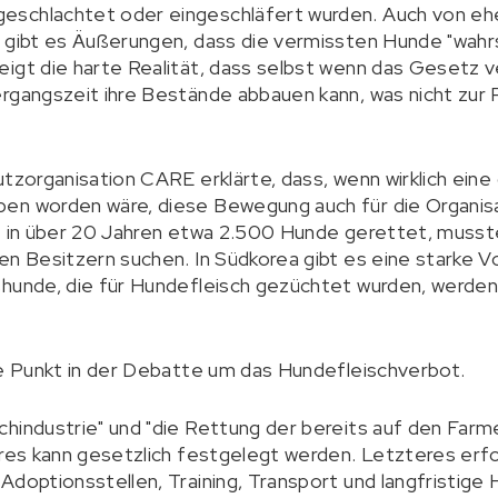
eschlachtet oder eingeschläfert wurden. Auch von eh
 gibt es Äußerungen, dass die vermissten Hunde "wahrs
igt die harte Realität, dass selbst wenn das Gesetz v
rgangszeit ihre Bestände abbauen kann, was nicht zur 
utzorganisation CARE erklärte, dass, wenn wirklich ein
en worden wäre, diese Bewegung auch für die Organis
t in über 20 Jahren etwa 2.500 Hunde gerettet, musste
en Besitzern suchen. In Südkorea gibt es eine starke Vo
hunde, die für Hundefleisch gezüchtet wurden, werden
te Punkt in der Debatte um das Hundefleischverbot.
hindustrie" und "die Rettung der bereits auf den Farm
eres kann gesetzlich festgelegt werden. Letzteres erf
Adoptionsstellen, Training, Transport und langfristige