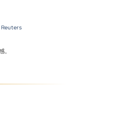
Reuters
感。