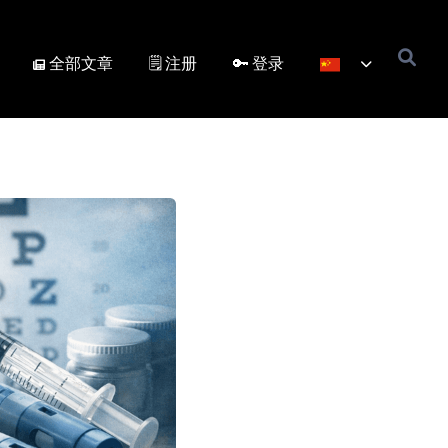
全部文章
🗒️ 注册
🔑 登录