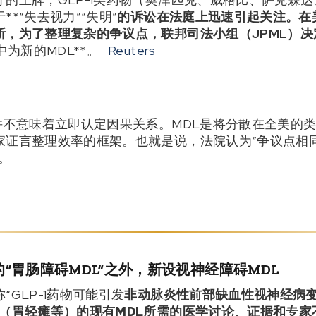
*“失去视力”“失明”
的诉讼在法庭上迅速引起关注。在
断，为了整理复杂的争议点，联邦司法小组（JPML）决
中为新的MDL**。
Reuters
并不意味着立即认定因果关系。MDL是将分散在全美的
家证言整理效率的框架。也就是说，法院认为“争议点相
。
“胃肠障碍MDL”之外，新设视神经障碍MDL
GLP-1药物可能引发
非动脉炎性前部缺血性视神经病变（
（胃轻瘫等）的现有MDL所需的医学讨论、证据和专家