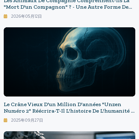
Les Animaux De Compagnie Comprennent-Ils La
"mort D'un Compagnon" ? - Une Autre Forme De
Deuil Chez Les Chiens Et Les Chats
2026年05月12日
Le Crâne Vieux D'un Million D'années "Unzen
Numéro 2" Réécrira-T-Il L'histoire De L'humanité ?
— Les Origines Remontent-Elles À L'Asie ?
2025年09月27日