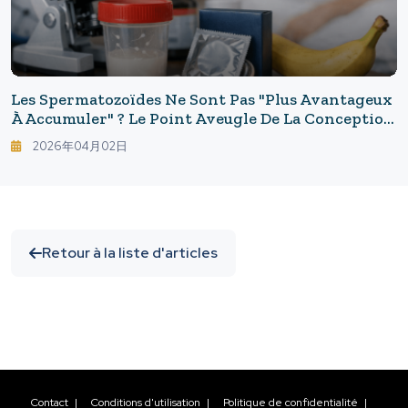
Les Spermatozoïdes Ne Sont Pas "plus Avantageux
À Accumuler" ? Le Point Aveugle De La Conception
Se Trouvait Du Côté Masculin : Nouvelle Norme
2026年04月02日
Sur La Qualité Des Spermatozoïdes Et La
Fréquence D'éjaculation
Retour à la liste d'articles
Contact
|
Conditions d'utilisation
|
Politique de confidentialité
|