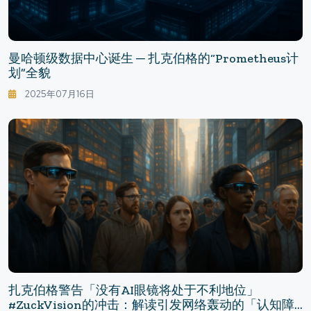
曼哈顿级数据中心诞生 ─ 扎克伯格的“Prometheus计
划”全貌
2025年07月16日
扎克伯格警告「没有AI眼镜将处于不利地位」
#ZuckVision的冲击：解读引发网络轰动的「认知障