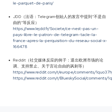
le-parquet-de-paris/
JDD（法语：Telegram创始人的发言中提到“不是自
由的”等反应）
https://www.lejdd.fr/Societe/ce-nest-pas-un-
pays-libre-le-patron-de-telegram-tacle-la-
france-apres-la-perquisition-du-reseau-social-x-
166478
Reddit（社交媒体反应的例子：退出欧洲市场的论
调、支持禁止、关于言论自由的讽刺等）
https://www.reddit.com/r/europe/comments/1quo37h/
https://www.reddit.com/r/BlueskySocial/comments/