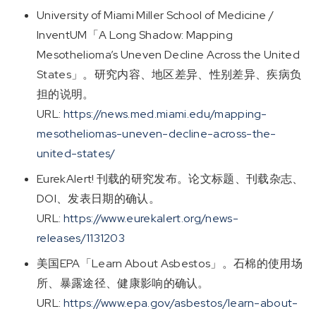
University of Miami Miller School of Medicine /
InventUM「A Long Shadow: Mapping
Mesothelioma’s Uneven Decline Across the United
States」。研究内容、地区差异、性别差异、疾病负
担的说明。
URL:
https://news.med.miami.edu/mapping-
mesotheliomas-uneven-decline-across-the-
united-states/
EurekAlert! 刊载的研究发布。论文标题、刊载杂志、
DOI、发表日期的确认。
URL:
https://www.eurekalert.org/news-
releases/1131203
美国EPA「Learn About Asbestos」。石棉的使用场
所、暴露途径、健康影响的确认。
URL:
https://www.epa.gov/asbestos/learn-about-