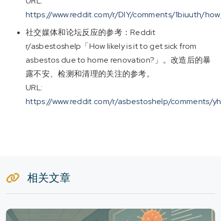
URL:
https://www.reddit.com/r/DIY/comments/1biuuth/ho
社交媒体和论坛反应的参考：Reddit
r/asbestoshelp「How likely is it to get sick from
asbestos due to home renovation?」。改造后的暴
露不安、检测和清理的关注的参考。
URL:
https://www.reddit.com/r/asbestoshelp/comments/yh
相关文章