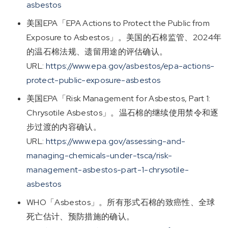
asbestos
美国EPA「EPA Actions to Protect the Public from
Exposure to Asbestos」。美国的石棉监管、2024年
的温石棉法规、遗留用途的评估确认。
URL:
https://www.epa.gov/asbestos/epa-actions-
protect-public-exposure-asbestos
美国EPA「Risk Management for Asbestos, Part 1:
Chrysotile Asbestos」。温石棉的继续使用禁令和逐
步过渡的内容确认。
URL:
https://www.epa.gov/assessing-and-
managing-chemicals-under-tsca/risk-
management-asbestos-part-1-chrysotile-
asbestos
WHO「Asbestos」。所有形式石棉的致癌性、全球
死亡估计、预防措施的确认。