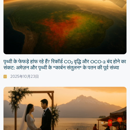
पृथ्वी के फेफड़े हांफ रहे हैं? रिकॉर्ड CO₂ वृद्धि और OCO-2 बंद होने का
संकट: अमेज़न और पृथ्वी के "कार्बन संतुलन" के पतन की पूर्व संध्या
2025年10月23日