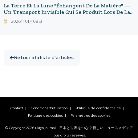
La Terre Et La Lune "échangent De La Matière" —
Un Transport Invisible Qui Se Produit Lors De La
Phase De Pleine Lune
2026年01月08日
Retour à la liste d'articles
Contact
|
Conditions d'utilisation
|
Politique de confidentialité
|
Politique des cookies
|
Paramètres des cookies
© Copyright
2026
ukiyo journal - 日本と世界をつなぐ新しいニュースメディア
Tous droits réservés.