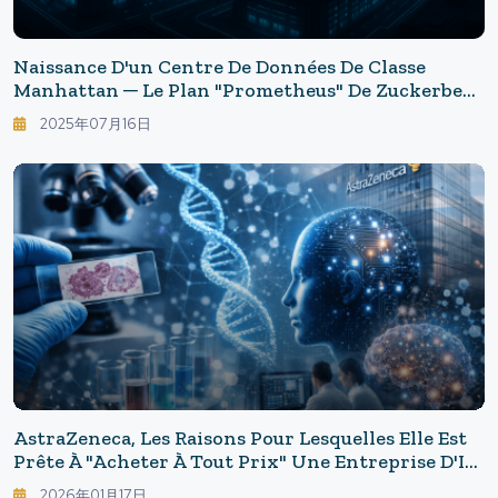
Naissance D'un Centre De Données De Classe
Manhattan ─ Le Plan "Prometheus" De Zuckerberg
Dévoilé Dans Son Intégralité
2025年07月16日
AstraZeneca, Les Raisons Pour Lesquelles Elle Est
Prête À "acheter À Tout Prix" Une Entreprise D'IA
- Comment L'acquisition De Modella AI Va-T-Elle
2026年01月17日