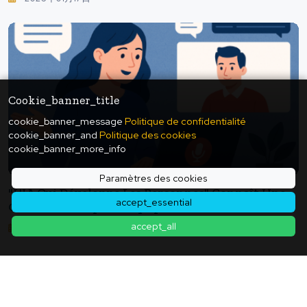
Transformer Le Développement En Oncologie ?
Cookie_banner_title
cookie_banner_message
Politique de confidentialité
cookie_banner_and
Politique des cookies
cookie_banner_more_info
Paramètres des cookies
"L'IA Qui Développe Les Personnes" Connaît Une
accept_essential
Croissance Triple - L'équipe De Yoodli, Issue De
Google, Dépasse Une Valorisation De 300 Millions
accept_all
2025年12月07日
De Dollars : L'IA Qui Ne Remplace Pas Transforme
La Formation En Entreprise.