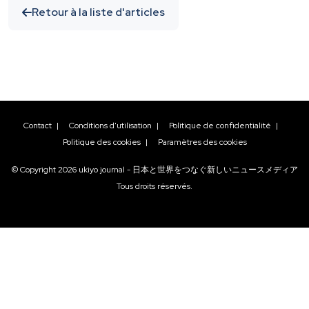
Retour à la liste d'articles
Contact
|
Conditions d'utilisation
|
Politique de confidentialité
|
Politique des cookies
|
Paramètres des cookies
© Copyright
2026
ukiyo journal - 日本と世界をつなぐ新しいニュースメディア
Tous droits réservés.