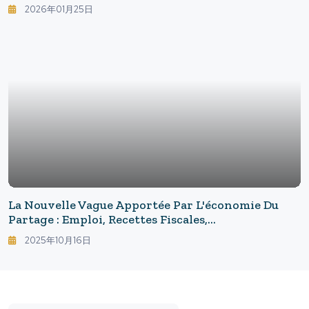
Pour Éviter L'interdiction Avec Une Nouvelle
2026年01月25日
Filiale Américaine
La Nouvelle Vague Apportée Par L'économie Du
Partage : Emploi, Recettes Fiscales,
Décentralisation Régionale Et Débats
2025年10月16日
Réglementaires