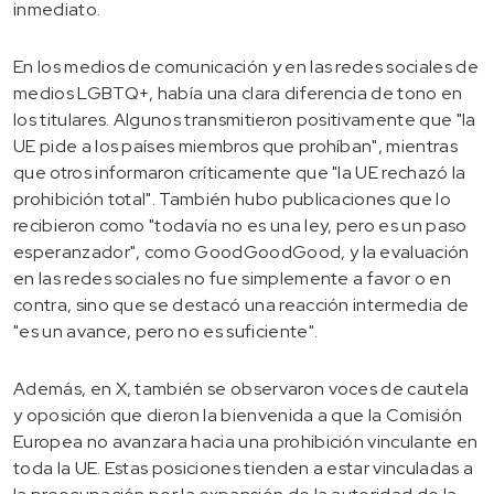
inmediato.
En los medios de comunicación y en las redes sociales de
medios LGBTQ+, había una clara diferencia de tono en
los titulares. Algunos transmitieron positivamente que "la
UE pide a los países miembros que prohíban", mientras
que otros informaron críticamente que "la UE rechazó la
prohibición total". También hubo publicaciones que lo
recibieron como "todavía no es una ley, pero es un paso
esperanzador", como GoodGoodGood, y la evaluación
en las redes sociales no fue simplemente a favor o en
contra, sino que se destacó una reacción intermedia de
"es un avance, pero no es suficiente".
Además, en X, también se observaron voces de cautela
y oposición que dieron la bienvenida a que la Comisión
Europea no avanzara hacia una prohibición vinculante en
toda la UE. Estas posiciones tienden a estar vinculadas a