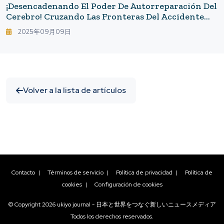
¡Desencadenando El Poder De Autorreparación Del
Cerebro! Cruzando Las Fronteras Del Accidente
Cerebrovascular Y La Lesión Cerebral Traumática
2025年09月09日
— Transformando El Período De Recuperación
Con Medicamentos
Volver a la lista de artículos
Contacto
|
Términos de servicio
|
Política de privacidad
|
Política de
cookies
|
Configuración de cookies
© Copyright
2026
ukiyo journal - 日本と世界をつなぐ新しいニュースメディア
Todos los derechos reservados.