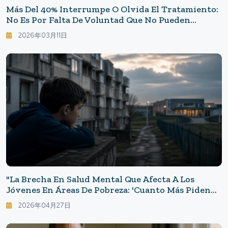
Más Del 40% Interrumpe O Olvida El Tratamiento:
No Es Por Falta De Voluntad Que No Pueden
Continuar El Tratamiento ― La Realidad De Las
2026年03月11日
Enfermedades Crónicas Y La "carga Del
Tratamiento"
"La Brecha En Salud Mental Que Afecta A Los
Jóvenes En Áreas De Pobreza: 'Cuanto Más Piden
Ayuda, Más Se Alejan Del Apoyo'"
2026年04月27日