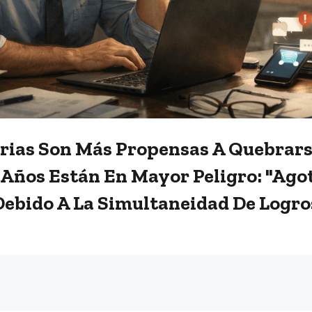
erias Son Más Propensas A Quebrars
0 Años Están En Mayor Peligro: "ag
ebido A La Simultaneidad De Logros