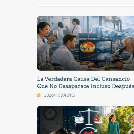
La Verdadera Causa Del Cansancio
Que No Desaparece Incluso Despué
De Descansar: Una Teoría Laboral 
2026年03月24日
La Era En Que "2/3 Se Queman"