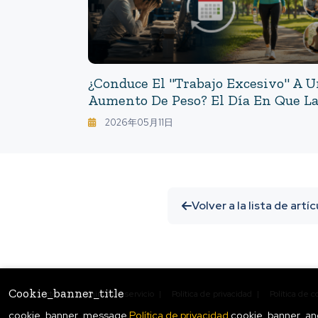
¿Conduce El "trabajo Excesivo" A 
Aumento De Peso? El Día En Que L
Semana Laboral De 4 Días Se
2026年05月11日
Convierta En Una Política De Salud
Volver a la lista de artí
Cookie_banner_title
Contacto
|
Términos de servicio
|
Política de privacidad
|
Política de c
cookie_banner_message
Política de privacidad
cookie_banner_a