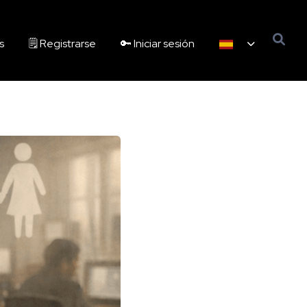
s
🗒️ Registrarse
🔑 Iniciar sesión