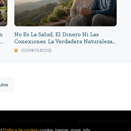
Un
No Es La Salud, El Dinero Ni Las
a
Conexiones. La Verdadera Naturaleza
De Cómo Envejecemos Después De Los
2026年05月20日
70 Años.
culos
ookies
|
Configuración de cookies
© Copyright
2026
ukiyo journ
nd
Política de cookies
cookie_banner_more_info