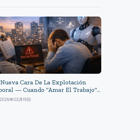
 Nueva Cara De La Explotación
boral — Cuando "amar El Trabajo"
 Convierte En Una "obligación": El
2026年02月19日
sto Del "amor" Que Exige La
presa