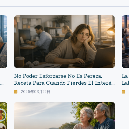
No Poder Esforzarse No Es Pereza.
La
s
Receta Para Cuando Pierdes El Interés
La
En
En El Trabajo.
Se
2026年03月22日
Co
Em