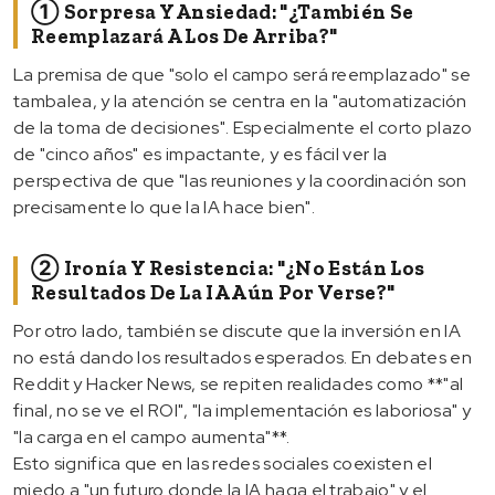
① Sorpresa Y Ansiedad: "¿También Se
Reemplazará A Los De Arriba?"
La premisa de que "solo el campo será reemplazado" se
tambalea, y la atención se centra en la "automatización
de la toma de decisiones". Especialmente el corto plazo
de "cinco años" es impactante, y es fácil ver la
perspectiva de que "las reuniones y la coordinación son
precisamente lo que la IA hace bien".
② Ironía Y Resistencia: "¿No Están Los
Resultados De La IA Aún Por Verse?"
Por otro lado, también se discute que la inversión en IA
no está dando los resultados esperados. En debates en
Reddit y Hacker News, se repiten realidades como **"al
final, no se ve el ROI", "la implementación es laboriosa" y
"la carga en el campo aumenta"**.
Esto significa que en las redes sociales coexisten el
miedo a "un futuro donde la IA haga el trabajo" y el