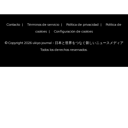
Contacto
|
Términos de servicio
|
Política de privacidad
|
Política de
cookies
|
Configuración de cookies
© Copyright
2026
ukiyo journal - 日本と世界をつなぐ新しいニュースメディア
Todos los derechos reservados.