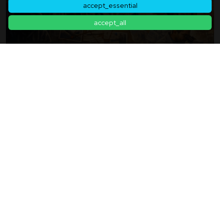
accept_essential
accept_all
Verschwörungstheorien Können Nicht Mit
„Fakten“ Widerlegt Werden – Der Moment, In
Dem „Widerlegung“ Kontraproduktiv Wird:
2026年01月09日
Bedingungen Für Effektive Kommunikation Bei
Verschwörungstheorien
Zurück zur Artikelliste