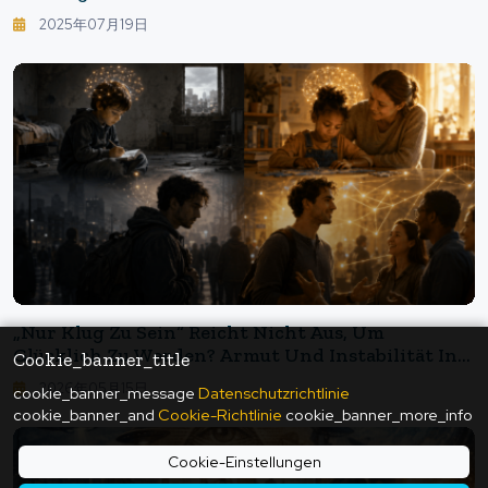
2025年07月19日
„Nur Klug Zu Sein“ Reicht Nicht Aus, Um
Glücklich Zu Werden? Armut Und Instabilität In
Cookie_banner_title
Der Kindheit Werfen Auch Im Erwachsenenalter
2026年05月15日
cookie_banner_message
Datenschutzrichtlinie
Schatten Auf Zwischenmenschliche Beziehungen.
cookie_banner_and
Cookie-Richtlinie
cookie_banner_more_info
Cookie-Einstellungen