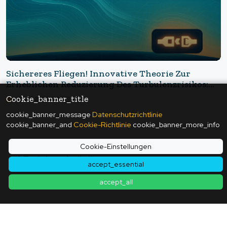
Sichereres Fliegen! Innovative Theorie Zur
Erheblichen Reduzierung Des Turbulenzrisikos:
Neue Theorie Zur Lösung Von Turbulenzen Und
Cookie_banner_title
2025年09月27日
Die Realität Vor Ort
cookie_banner_message
Datenschutzrichtlinie
cookie_banner_and
Cookie-Richtlinie
cookie_banner_more_info
Cookie-Einstellungen
Zurück zur Artikelliste
accept_essential
accept_all