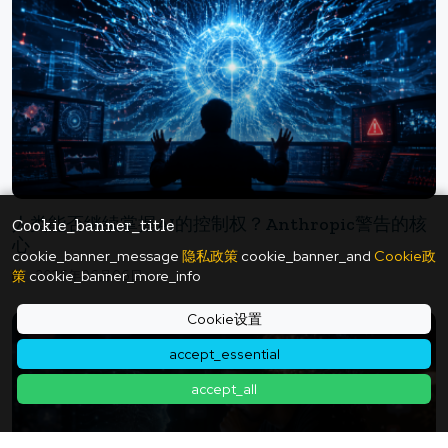
人类能否继续掌握AI的控制权？Anthropic警告的核
Cookie_banner_title
心
cookie_banner_message
隐私政策
cookie_banner_and
Cookie政
策
cookie_banner_more_info
2026年06月06日
Cookie设置
accept_essential
accept_all