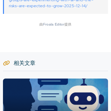
risks-are-expected-to-grow-2025-12-14/
由
Froala Editor
提供
相关文章