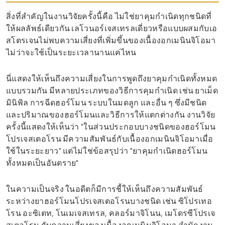
สิ่งที่สำคัญในงานวิจัยครั้งนี้คือ ไม่ใช่ยาคุมกำเนิดทุกชนิดที่
ให้ผลลัพธ์เดียวกัน เลโวนอร์เจสเทรลเดี่ยวหรือแบบผสมกับเอ
สโตรเจนไม่พบความเสี่ยงที่เพิ่มขึ้นของเนื้องอกเมนินจิโอมา
ไม่ว่าจะใช้เป็นระยะเวลานานแค่ไหน
นี่แสดงให้เห็นถึงความเสี่ยงในการพูดถึงยาคุมกำเนิดทั้งหมด
แบบรวมกัน มีหลายประเภทของวิธีการคุมกำเนิด เช่น ยาเม็ด
มินิพิล การฉีดฮอร์โมน ระบบในมดลูก และอื่น ๆ ซึ่งมีชนิด
และปริมาณของฮอร์โมนและวิธีการให้แตกต่างกัน งานวิจัย
ครั้งนี้แสดงให้เห็นว่า "ในส่วนประกอบบางชนิดของฮอร์โมน
โปรเจสเตอโรน มีความสัมพันธ์กับเนื้องอกเมนินจิโอมาเมื่อ
ใช้ในระยะยาว" แต่ไม่ใช่ข้อสรุปว่า "ยาคุมกำเนิดฮอร์โมน
ทั้งหมดเป็นอันตราย"
ในความเป็นจริง ในอดีตก็มีการชี้ให้เห็นถึงความสัมพันธ์
ระหว่างยาฮอร์โมนโปรเจสเตอโรนบางชนิด เช่น ซิโปรเทอ
โรน อะซิเตท, โนเมเจสเทรล, คลอร์มาจิโนน, เมโดรซีโปรเจ