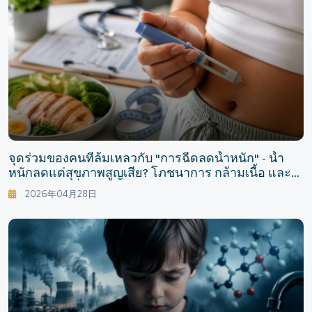
จุดร่วมของคนที่ล้มเหลวกับ "การฉีดลดน้ำหนัก" - น้ำ
หนักลดแต่สุขภาพสูญเสีย? โภชนาการ กล้ามเนื้อ และ
ผลข้างเคียงที่มักถูกมองข้ามในยากลุ่ม GLP-1
2026年04月28日