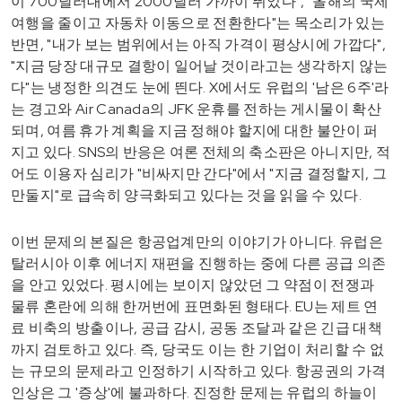
이 700달러대에서 2000달러 가까이 뛰었다", "올해의 국제
여행을 줄이고 자동차 이동으로 전환한다"는 목소리가 있는
반면, "내가 보는 범위에서는 아직 가격이 평상시에 가깝다",
"지금 당장 대규모 결항이 일어날 것이라고는 생각하지 않는
다"는 냉정한 의견도 눈에 띈다. X에서도 유럽의 '남은 6주'라
는 경고와 Air Canada의 JFK 운휴를 전하는 게시물이 확산
되며, 여름 휴가 계획을 지금 정해야 할지에 대한 불안이 퍼
지고 있다. SNS의 반응은 여론 전체의 축소판은 아니지만, 적
어도 이용자 심리가 "비싸지만 간다"에서 "지금 결정할지, 그
만둘지"로 급속히 양극화되고 있다는 것을 읽을 수 있다.
이번 문제의 본질은 항공업계만의 이야기가 아니다. 유럽은
탈러시아 이후 에너지 재편을 진행하는 중에 다른 공급 의존
을 안고 있었다. 평시에는 보이지 않았던 그 약점이 전쟁과
물류 혼란에 의해 한꺼번에 표면화된 형태다. EU는 제트 연
료 비축의 방출이나, 공급 감시, 공동 조달과 같은 긴급 대책
까지 검토하고 있다. 즉, 당국도 이는 한 기업이 처리할 수 없
는 규모의 문제라고 인정하기 시작하고 있다. 항공권의 가격
인상은 그 '증상'에 불과하다. 진정한 문제는 유럽의 하늘이