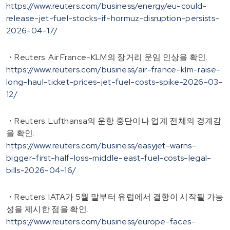
https://www.reuters.com/business/energy/eu-could-
release-jet-fuel-stocks-if-hormuz-disruption-persists-
2026-04-17/
・Reuters. Air France-KLM의 장거리 운임 인상을 확인.
https://www.reuters.com/business/air-france-klm-raise-
long-haul-ticket-prices-jet-fuel-costs-spike-2026-03-
12/
・Reuters. Lufthansa의 운항 중단이나 업계 전체의 경계감
을 확인.
https://www.reuters.com/business/easyjet-warns-
bigger-first-half-loss-middle-east-fuel-costs-legal-
bills-2026-04-16/
・Reuters. IATA가 5월 말부터 유럽에서 결항이 시작될 가능
성을 제시한 점을 확인.
https://www.reuters.com/business/europe-faces-