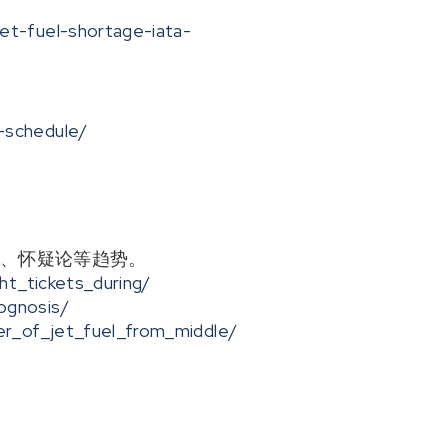
。
et-fuel-shortage-iata-
-schedule/
。
置、怀疑论等趋势。
ht_tickets_during/
ognosis/
ker_of_jet_fuel_from_middle/