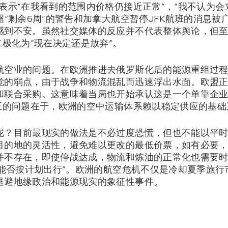
表示“在我看到的范围内价格仍接近正常”，“我不认为
洲“剩余6周”的警告和加拿大航空暂停JFK航班的消息
感到不安。虽然社交媒体的反应并不代表整体舆论，但
二极化为“现在决定还是放弃”。
航空业的问题。在欧洲推进去俄罗斯化后的能源重组过
觉的弱点，由于战争和物流混乱而迅速浮出水面。欧盟
和联合采购。这意味着当局也开始承认这是一个单靠企
真正的问题在于，欧洲的空中运输体系赖以稳定供应的基础
呢？目前最现实的做法是不必过度恐慌，但也不能以平
目的地的灵活性，避免难以更改的最低价票，如有必要
并不存在，即使停战达成，物流和炼油的正常化也需要
“能否按计划出行”。欧洲的航空危机不仅是冷却夏季旅
逃避地缘政治和能源现实的象征性事件。