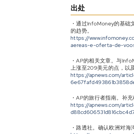
出处
・通过InfoMoney
的趋势。
https://www.infomoney.c
aereas-e-oferta-de-voo
・AP的相关文章。与In
上涨至209美元的点，以
https://apnews.com/articl
6e67fafd493861b3858
・AP的旅行者指南。补
https://apnews.com/artic
d88cd606531d816cbc4d7
・路透社。确认欧洲对海