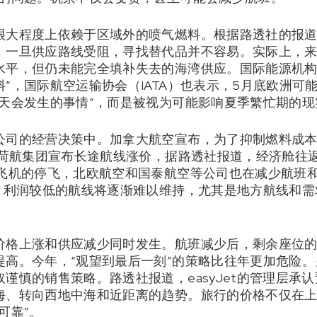
很大程度上依赖于区域外的喷气燃料。根据路透社的报道
，一旦供应路线受阻，寻找替代品并不容易。实际上，
水平，但仍未能完全填补失去的海湾供应。国际能源机构
”，国际航空运输协会（IATA）也表示，5月底欧洲可
某天会发生的事情”，而是被视为可能影响夏季繁忙期的现
司的经营决策中。加拿大航空宣布，为了抑制燃料成本，将
-荷航集团宣布长途航线涨价，据路透社报道，经济舱往
架飞机的停飞，北欧航空和国泰航空等公司也在减少航班
题。利润较低的航线将逐渐难以维持，尤其是地方航线和
价格上涨和供应减少同时发生。航班减少后，剩余座位
提高。今年，“观望到最后一刻”的策略比往年更加危险
谨慎的销售策略。路透社报道，easyJet的管理层承
海、转向西地中海和近距离的趋势。旅行的价格不仅在
可靠”。