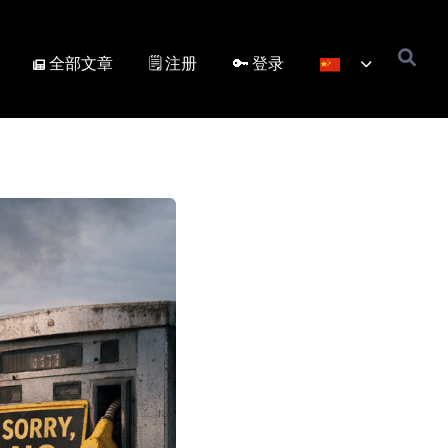
全部文章
🗒️ 注册
🔑 登录