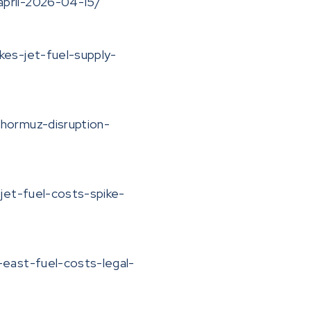
april-2026-04-15/
。
kes-jet-fuel-supply-
-hormuz-disruption-
-jet-fuel-costs-spike-
-east-fuel-costs-legal-