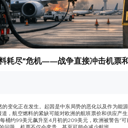
燃料耗尽”危机——战争直接冲击机票
然的变化正在发生。起因是中东局势的恶化以及作为能
ney报道，航空燃料的紧缺可能对欧洲的航班票价和供应产
每桶约99美元飙升至4月初的209美元，欧洲被警告“
升的问题。机票不仅会变贵，甚至可能会减少航班。