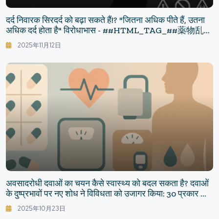
दर्द निवारक सिरदर्द को बढ़ा सकते हैं!? "जितना अधिक पीते हैं, उतना
अधिक दर्द होता है" विरोधाभास - ##HTML_TAG_##薬物乱用
頭痛##HTML_TAG_## के बारे में जानने योग्य सच्चाई
2025年11月12日
अवसादरोधी दवाओं का चयन कैसे स्वास्थ्य को बदल सकता है? दवाओं
के दुष्प्रभावों पर नए शोध ने विविधता को उजागर किया: 30 प्रकार की
अवसादरोधी दवाओं का "शारीरिक दुष्प्रभाव मानचित्र"
2025年10月23日