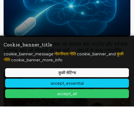
मस्तिष्क की आत्म-उपचार क्षमता को उजागर करें! स्ट्रोक और दर्दनाक
Cookie_banner_title
मस्तिष्क चोट की सीमाओं को पार करें — दवाओं के साथ पुनर्प्राप्ति
cookie_banner_message
गोपनीयता नीति
cookie_banner_and
कुकी
अवधि में क्रांति लाएं
नीति
cookie_banner_more_info
2025年09月09日
कुकी सेटिंग्स
accept_essential
accept_all