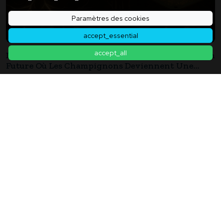
Paramètres des cookies
accept_essential
accept_all
Des Couches Pour Bébés Aux Capteurs ? Une Vision
Future Où Les Champignons Deviennent Une
Infrastructure
2025年12月01日
« Ce N'est Pas Seulement Les Poumons » : La