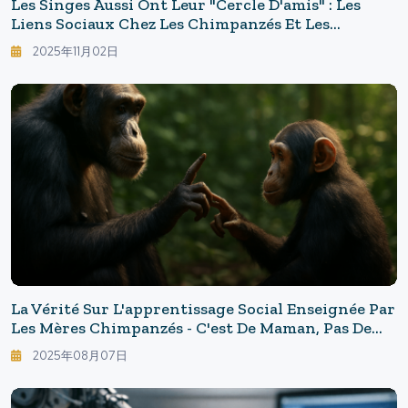
Les Singes Aussi Ont Leur "cercle D'amis" : Les
Liens Sociaux Chez Les Chimpanzés Et Les
Bonobos, Le Secret Du "cercle D'amis" Commun
2025年11月02日
Avec Les Humains
La Vérité Sur L'apprentissage Social Enseignée Par
Les Mères Chimpanzés - C'est De Maman, Pas De
Papa!? Les Racines Du "langage" Gravées Chez Les
2025年08月07日
Primates ─ La Généalogie De L'apprentissage Qui
Se Transmet À L'homme