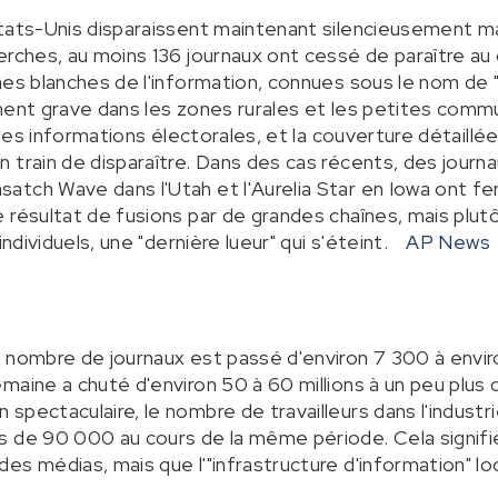
tats-Unis disparaissent maintenant silencieusement m
erches, au moins 136 journaux ont cessé de paraître au
nes blanches de l'information, connues sous le nom de 
ment grave dans les zones rurales et les petites commu
, les informations électorales, et la couverture détaill
 train de disparaître. Dans des cas récents, des jour
tch Wave dans l'Utah et l'Aurelia Star en Iowa ont f
résultat de fusions par de grandes chaînes, mais plutôt
individuels, une "dernière lueur" qui s'éteint.
AP News
 nombre de journaux est passé d'environ 7 300 à enviro
aine a chuté d'environ 50 à 60 millions à un peu plus de
spectaculaire, le nombre de travailleurs dans l'industr
s de 90 000 au cours de la même période. Cela signifi
es médias, mais que l'"infrastructure d'information" l