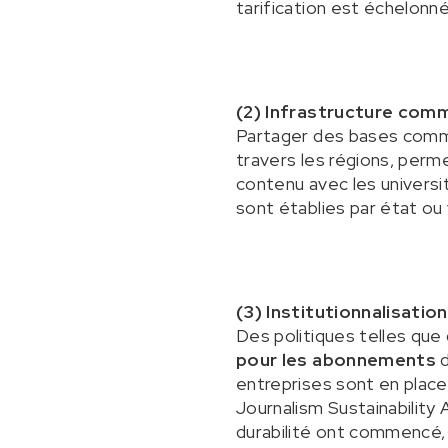
tarification est échelonn
(2) Infrastructure com
Partager des bases commun
travers les régions, perm
contenu avec les universit
sont établies par état ou 
(3) Institutionnalisatio
Des politiques telles que
pour les abonnements
d
entreprises sont en place 
Journalism Sustainability A
durabilité ont commencé, 