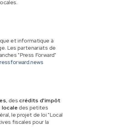
locales.
ique et informatique à
ge. Les partenariats de
branches "Press Forward"
ressforward.news
tes
, des
crédits d'impôt
 locale
des petites
al, le projet de loi "Local
tives fiscales pour la