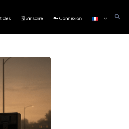
ticles
🗒️ S'inscrire
🔑 Connexion