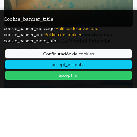
Cookie_banner_title
cookie_banner_message
Política de privacidad
La Amenaza Invisible Que Representan Las
cookie_banner_and
Política de cookies
Secadoras Domésticas: La Verdad Sobre La
cookie_banner_more_info
Contaminación Por Microfibras
2025年10月17日
Configuración de cookies
accept_essential
accept_all
【"La Batalla Por 1 ℃"】¿El Verano En Los Alpes