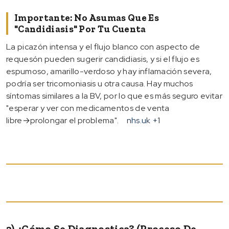
Importante: No Asumas Que Es
"candidiasis" Por Tu Cuenta
La picazón intensa y el flujo blanco con aspecto de
requesón pueden sugerir candidiasis, y si el flujo es
espumoso, amarillo-verdoso y hay inflamación severa,
podría ser tricomoniasis u otra causa. Hay muchos
síntomas similares a la BV, por lo que es más seguro evitar
"esperar y ver con medicamentos de venta
libre→prolongar el problema".
nhs.uk
+1
2) ¿Cómo Se Diagnostica? (Proceso De