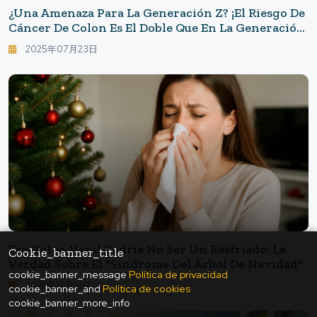
¿Una Amenaza Para La Generación Z? ¡El Riesgo De
Cáncer De Colon Es El Doble Que En La Generación
Boomer!
2025年07月23日
Ese Goteo Nasal Podría No Ser Un Resfriado: La
Cookie_banner_title
Verdad Sobre El "Síndrome Del Árbol De Navidad"
cookie_banner_message
Política de privacidad
2025年12月14日
cookie_banner_and
Política de cookies
cookie_banner_more_info