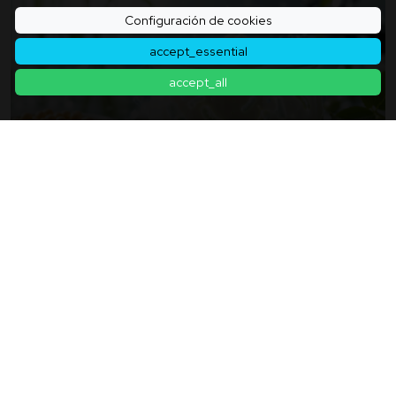
Configuración de cookies
accept_essential
accept_all
¿Puede El Yogur De Leche De Soja Volverse Más
Delicioso? - Un Paso Más Allá Del "más O Menos
Saludable" Con Tres Bacterias Que Evolucionan El
2026年04月22日
Yogur Vegetal.
Volver a la lista de artículos