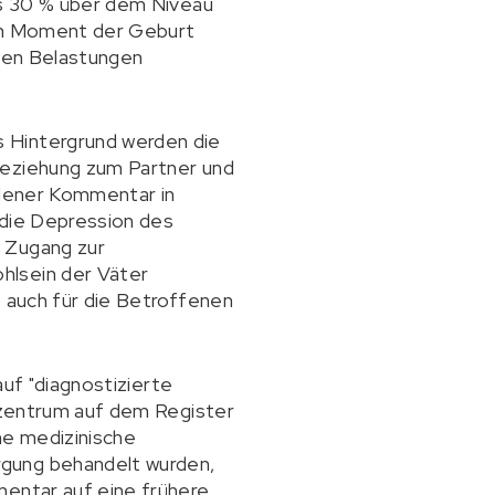
als 30 % über dem Niveau
dem Moment der Geburt
chen Belastungen
s Hintergrund werden die
Beziehung zum Partner und
adener Kommentar in
"die Depression des
r Zugang zur
hlsein der Väter
s auch für die Betroffenen
auf "diagnostizierte
enzentrum auf dem Register
ne medizinische
rgung behandelt wurden,
mentar auf eine frühere