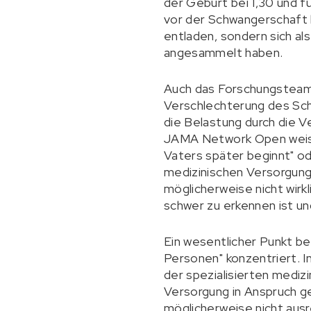
der Geburt bei 1,30 und f
vor der Schwangerschaft 
entladen, sondern sich al
angesammelt haben.
Auch das Forschungsteam 
Verschlechterung des Sch
die Belastung durch die V
JAMA Network Open weist d
Vaters später beginnt" o
medizinischen Versorgung
möglicherweise nicht wirk
schwer zu erkennen ist und
Ein wesentlicher Punkt bei
Personen" konzentriert. I
der spezialisierten mediz
Versorgung in Anspruch g
möglicherweise nicht ausr