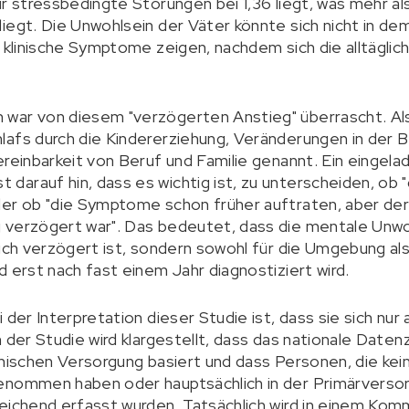
ür stressbedingte Störungen bei 1,36 liegt, was mehr 
liegt. Die Unwohlsein der Väter könnte sich nicht in 
s klinische Symptome zeigen, nachdem sich die alltägli
war von diesem "verzögerten Anstieg" überrascht. Al
lafs durch die Kindererziehung, Veränderungen in der 
ereinbarkeit von Beruf und Familie genannt. Ein eingel
arauf hin, dass es wichtig ist, zu unterscheiden, ob 
der ob "die Symptome schon früher auftraten, aber de
 verzögert war". Das bedeutet, dass die mentale Unwo
lich verzögert ist, sondern sowohl für die Umgebung al
 erst nach fast einem Jahr diagnostiziert wird.
 der Interpretation dieser Studie ist, dass sie sich nur 
n der Studie wird klargestellt, dass das nationale Dat
inischen Versorgung basiert und dass Personen, die kei
enommen haben oder hauptsächlich in der Primärverso
eichend erfasst wurden. Tatsächlich wird in einem Kom