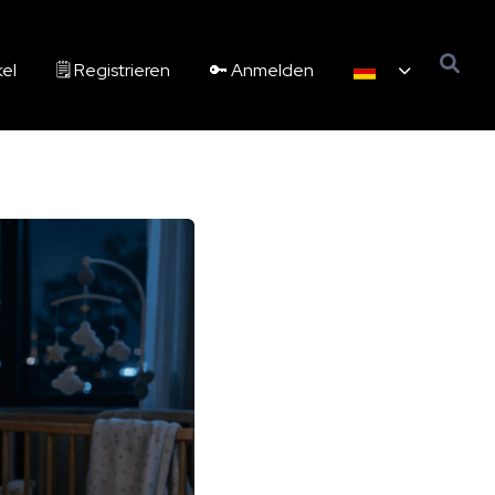
kel
🗒️ Registrieren
🔑 Anmelden