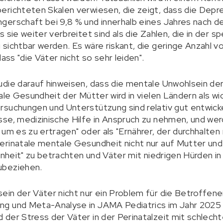
erichteten Skalen verwiesen, die zeigt, dass die De
erschaft bei 9,8 % und innerhalb eines Jahres nach de
 sie weiter verbreitet sind als die Zahlen, die in der sp
sichtbar werden. Es wäre riskant, die geringe Anzahl v
ass "die Väter nicht so sehr leiden".
die darauf hinweisen, dass die mentale Unwohlsein der
tale Gesundheit der Mütter wird in vielen Ländern als 
suchungen und Unterstützung sind relativ gut entwicke
sse, medizinische Hilfe in Anspruch zu nehmen, und w
 um es zu ertragen" oder als "Ernährer, der durchhalte
rinatale mentale Gesundheit nicht nur auf Mutter und 
einheit" zu betrachten und Väter mit niedrigen Hürden i
ubeziehen.
in der Väter nicht nur ein Problem für die Betroffene
g und Meta-Analyse in JAMA Pediatrics im Jahr 2025 z
der Stress der Väter in der Perinatalzeit mit schlecht