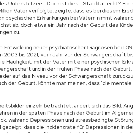
e des Unterstützers. Doch ist diese Stabilität echt? Ein
illion Väter verfolgte, zeigte, dass es bei diesem Ersc
 von psychischen Erkrankungen bei Vätern nimmt währen
ächst ab, doch etwa ein Jahr nach der Geburt des Ki
ngen zu.
e Entwicklung neuer psychiatrischer Diagnosen bei 1.09
 2003 bis 2021, vom Jahr vor der Schwangerschaft bis
ie Häufigkeit, mit der Väter mit einer psychischen Erkr
angerschaft und in der frühen Phase nach der Geburt,
eder auf das Niveau vor der Schwangerschaft zurückz
nach der Geburt, könnte man meinen, dass "die mental
itsbilder einzeln betrachtet, ändert sich das Bild. An
hren in der späten Phase nach der Geburt im Allgemei
ck, während Depressionen und stressbedingte Störung
d gezeigt, dass die Inzidenzrate für Depressionen in de