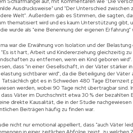
m Schlafmangel auf, mit Kommentaren wie "Die Versc
u milde Ausdrucksweise" und "Der Unterschied zwischen 
ndere Welt". Außerdem gab es Stimmen, die sagten, da
um thematisiert wird und es kaum Unterstützung gibt, 
tudie wurde als "eine Benennung der eigenen Erfahrun
ma war die Erwähnung von Isolation und der Belastung 
 "Es ist hart, Arbeit und Kindererziehung gleichzeitig z
undschaften zu entfernen, wenn ein Kind geboren wird".
esen, dass "in einer Gesellschaft, in der Väter stärker 
lastung sichtbarer wird", da die Beteiligung der Väter 
. Tatsächlich gibt es in Schweden 480 Tage Elternzeit
iesen werden, wobei 90 Tage nicht übertragbar sind. In
 dass Väter im Durchschnitt etwa 30 % der bezahlten E
eine direkte Kausalität, die in der Studie nachgewiesen
entlichen Beiträgen häufig zu finden war.
die nicht nur emotional appelliert, dass "auch Väter leid
mengen in einer zeitlichen Abfolge zeigt, zu welchen 