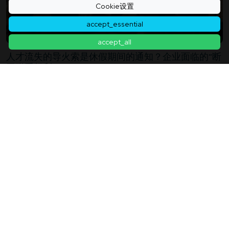
Cookie设置
accept_essential
accept_all
人才流失的导火索是休假期间的通知？企业面临的“断
开联系权利”
2026年08月02日
「不仅仅是肺」空气污染的真正可怕之处：从肠道菌