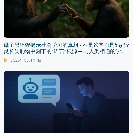
母子黑猩猩揭示社会学习的真相 - 不是爸爸而是妈妈!?
灵长类动物中刻下的“语言”根源 ─ 与人类相通的学习
谱系
2025年08月07日