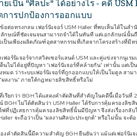
ยเป็น "ศิลปะ" ได้อย่างไร - คดี USM Ha
ตการปกป้องการออกแบบ
อต่อทรงกลม เฟอร์นิเจอร์ USM Haller ที่พบเห็นได้ในสำนักง
ักษณ์ที่ชัดเจนจนสามารถจำได้ในทันที แต่เอกลักษณ์นั้นถือว
ือเป็นเพียงผลิตภัณฑ์อุตสาหกรรมที่เกิดจากโครงสร้างที่มีหน้า
ัทเฟอร์นิเจอร์จากสวิตเซอร์แลนด์ USM และคู่แข่งจากนูเรมเ
ไม่ได้อยู่ที่ปัญหา "เฟอร์นิเจอร์ที่คล้ายกัน" เท่านั้น แต่เป็
มด ว่าระบบเฟอร์นิเจอร์ที่ถูกออกแบบให้เป็นโมดูล สามารถ
 "ผลงาน" ภายใต้กฎหมายลิขสิทธิ์หรือไม่
่เรียกว่า BGH ได้แสดงคำตัดสินที่สำคัญในคดีนี้เมื่อวันที
BGH ไม่ได้ตัดสินว่า USM Haller ได้รับการคุ้มครองลิขสิทธ
ที่ปฏิเสธการคุ้มครองลิขสิทธิ์นั้นมีปัญหา จึงส่งเรื่องกลั
ller จะถือว่าเป็น "ผลงานศิลปะประยุกต์" หรือไม่นั้น จะต้
ำตัดสินนี้มีความสำคัญ BGH ยืนยันว่า แม้แต่เฟอร์นิเจอร์