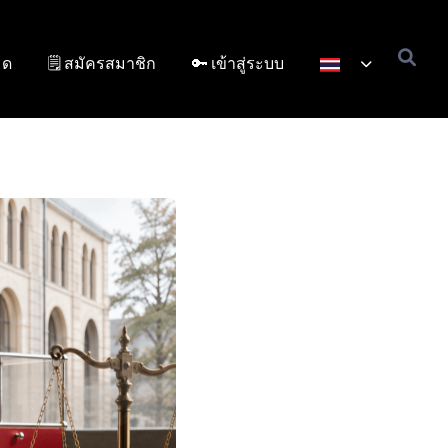
มด
🗒️ สมัครสมาชิก
🔑 เข้าสู่ระบบ