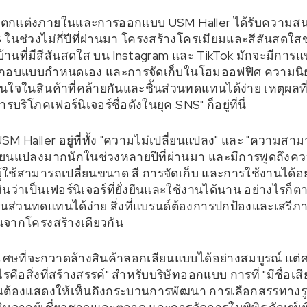
การตกแต่งภายในและการออกแบบ USM Haller ได้รับความสน
ในช่วงไม่กี่ปีที่ผ่านมา โครงสร้างโครเมียมและสีสันสดใสขอ
และบ้านที่มีสีสันสดใส บน Instagram และ TikTok มักจะมีก
กอบแบบกำหนดเอง และการจัดเก็บในโฮมออฟฟิศ ความนิยมที่เพ
ใจในสินค้าที่คล้ายกันและชิ้นส่วนทดแทนได้ง่าย เหตุผลที่คด
บริโภคเฟอร์นิเจอร์ชื่อดังในยุค SNS" ก็อยู่ที่นี่
ง USM Haller อยู่ที่ทั้ง "ความไม่เปลี่ยนแปลง" และ "ความ
ี่ยนแปลงมากนักในช่วงหลายปีที่ผ่านมา และมีการพูดถึงควา
ู้ใช้สามารถเปลี่ยนขนาด สี การจัดเก็บ และการใช้งานได้อย่
ินว่าเป็นเฟอร์นิเจอร์ที่ยั่งยืนและใช้งานได้นาน อย่างไรก็ตาม
ิ้นส่วนทดแทนได้ง่าย สิ่งที่แบรนด์ต้องการปกป้องและเส
้นจากโครงสร้างเดียวกัน
ธวิเศษที่จะกวาดล้างสินค้าลอกเลียนแบบได้อย่างสมบูรณ์ แต่
คือสิ่งที่สร้างสรรค์" สำหรับบริษัทออกแบบ การที่ "มีชื่อเส
็นต้องแสดงให้เห็นถึงกระบวนการพัฒนา การเลือกสรรทางรูป