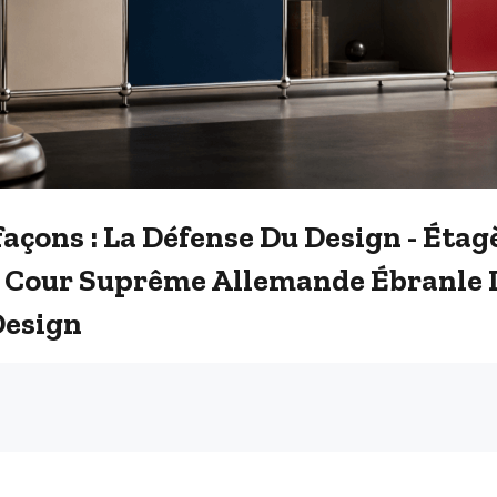
açons : La Défense Du Design - Étag
a Cour Suprême Allemande Ébranle L
Design