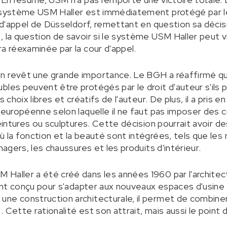
 système USM Haller est immédiatement protégé par le 
r d'appel de Düsseldorf, remettant en question sa décis
 la question de savoir si le système USM Haller peut v
a réexaminée par la cour d'appel.
on revêt une grande importance. Le BGH a réaffirmé 
bles peuvent être protégés par le droit d'auteur s'ils
s choix libres et créatifs de l'auteur. De plus, il a pris 
 européenne selon laquelle il ne faut pas imposer des cr
peintures ou sculptures. Cette décision pourrait avoir d
ù la fonction et la beauté sont intégrées, tels que les
nagers, les chaussures et les produits d'intérieur.
Haller a été créé dans les années 1960 par l'architecte
ement conçu pour s'adapter aux nouveaux espaces d'usine
une construction architecturale, il permet de combine
 Cette rationalité est son attrait, mais aussi le point