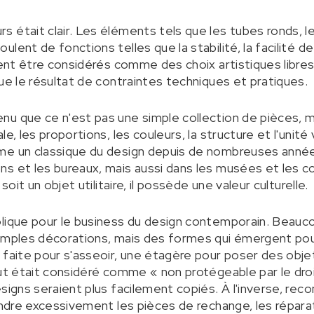
 était clair. Les éléments tels que les tubes ronds, le
lent de fonctions telles que la stabilité, la facilité 
vent être considérés comme des choix artistiques libres
ue le résultat de contraintes techniques et pratiques.
u que ce n'est pas une simple collection de pièces, ma
le, les proportions, les couleurs, la structure et l'uni
me un classique du design depuis de nombreuses années
s et les bureaux, mais aussi dans les musées et les c
soit un objet utilitaire, il possède une valeur culturelle.
olique pour le business du design contemporain. Beauc
simples décorations, mais des formes qui émergent po
 faite pour s'asseoir, une étagère pour poser des objet
out était considéré comme « non protégeable par le dro
signs seraient plus facilement copiés. À l'inverse, rec
indre excessivement les pièces de rechange, les réparati