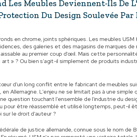
d Les Meubles Deviennent-Ils De L'«
 Protection Du Design Soulevée Par
ronds en chrome, joints sphériques. Les meubles USM Ha
sidences, des galeries et des magasins de marques d
aissable au premier coup d'œil. Mais cette personnalit
« art » ? Ou bien s'agit-il simplement de produits indust
œur d'un long conflit entre le fabricant de meubles s
en Allemagne. L'enjeu ne se limitait pas à une simple
t d'une question touchant l'ensemble de l'industrie du de
u pour être réassemblé et utilisé longtemps, peut-il 
 sur le droit d'auteur ?
r fédérale de justice allemande, connue sous le nom de 
. En résumé, USM n'a pas remporté une victoire totale.