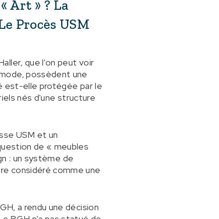
 Art » ? La
 Le Procès USM
ller, que l'on peut voir
e mode, possèdent une
é est-elle protégée par le
riels nés d'une structure
uisse USM et un
 question de « meubles
sign : un système de
être considéré comme une
BGH, a rendu une décision
 Le BGH n'a pas statué de