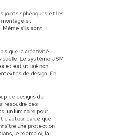
s joints sphériques et les
de montage et
. Même s'ils sont
is que la créativité
té visuelle. Le système USM
 et est utilisé non
ontextes de design. En
oup de designs de
ur résoudre des
s, un luminaire pour
it d'auteur parce que
onnaître une protection
ons, le réemploi, la