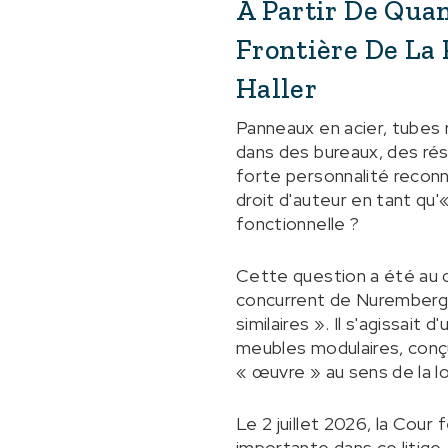
À Partir De Quan
Frontière De La
Haller
Panneaux en acier, tubes 
dans des bureaux, des ré
forte personnalité reconn
droit d'auteur en tant qu'
fonctionnelle ?
Cette question a été au c
concurrent de Nuremberg, 
similaires ». Il s'agissai
meubles modulaires, conç
« œuvre » au sens de la loi
Le 2 juillet 2026, la Cou
importante dans ce litige