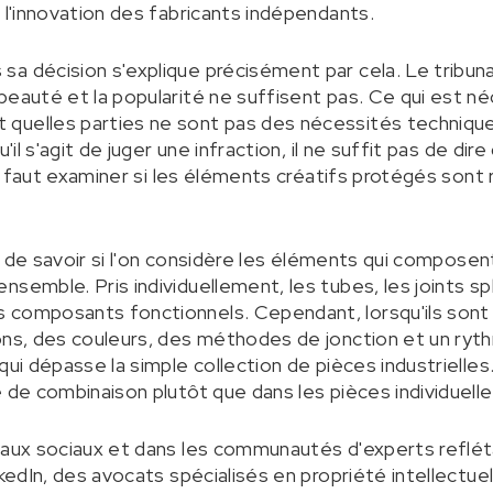
 l'innovation des fabricants indépendants.
a décision s'explique précisément par cela. Le tribunal
beauté et la popularité ne suffisent pas. Ce qui est né
quelles parties ne sont pas des nécessités techniques
'il s'agit de juger une infraction, il ne suffit pas de dir
 il faut examiner si les éléments créatifs protégés sont 
est de savoir si l'on considère les éléments qui compos
nsemble. Pris individuellement, les tubes, les joints s
 composants fonctionnels. Cependant, lorsqu'ils sont
ons, des couleurs, des méthodes de jonction et un rythm
qui dépasse la simple collection de pièces industrielles
 de combinaison plutôt que dans les pièces individuelle
seaux sociaux et dans les communautés d'experts reflé
nkedIn, des avocats spécialisés en propriété intellectu