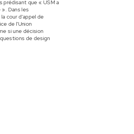
ns prédisant que « USM a
 ». Dans les
 la cour d'appel de
ice de l'Union
me si une décision
s questions de design