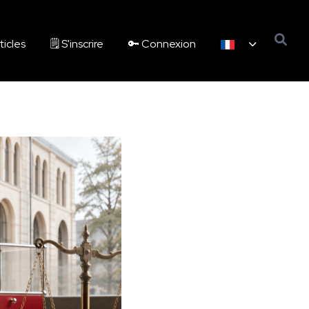
ticles
🗒️ S'inscrire
🔑 Connexion