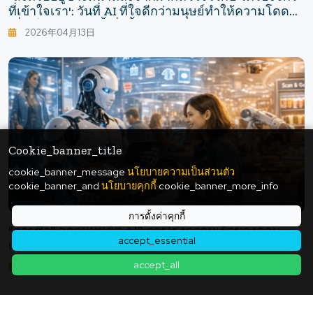
ที่เข้าใจเรา': วันที่ AI ที่ใจดีกว่ามนุษย์ทำให้ความโดด
เดี่ยวในสังคมลึกซึ้งยิ่งขึ้น"
2026年04月13日
Cookie_banner_title
cookie_banner_message
นโยบายความเป็นส่วนตัว
cookie_banner_and
นโยบายคุกกี้
cookie_banner_more_info
การตั้งค่าคุกกี้
"การซื้อ" จากมนุษย์สู่ AI? การเร่งความเร็วของคอม
accept_essential
เมิร์ซแบบเอเจนต์ในงานเทศกาลค้าปลีก
accept_all
2026年01月18日