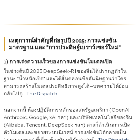
เหตุการณ์สำคัญที่ก่อรูปปี 2025: การแข่งขัน
มาตรฐาน และ "การประดิษฐ์เบราว์เซอร์ใหม่"
1) การเร่งความเร็วของการแข่งขันโมเดลเปิด
ในช่วงต้นปี 2025 DeepSeek-R1 ของจีนได้ปรากฏตัวใน
ฐานะ "น้ำหนักเปิด" และได้สั่นคลอนข้อสันนิษฐานว่าใคร
สามารถสร้างโมเดลประสิทธิภาพสูงได้—บทความได้ย้อน
กลับไปดู
The Dispatch
นอกจากนี้ ห้องปฏิบัติการหลักของสหรัฐอเมริกา (OpenAI,
Anthropic, Google, xAI ฯลฯ) และบริษัทเทคโนโลยีของจีน
(Alibaba, Tencent, DeepSeek ฯลฯ) ต่างก็ดำเนินการเปิด
ตัวโมเดลและขยายระบบนิเวศน์ การแข่งขันได้กลายเป็น
"สงครามยาว" ที่เกี่ยวข้องกับภูมิรัฐศาสตร์
The Dispatch