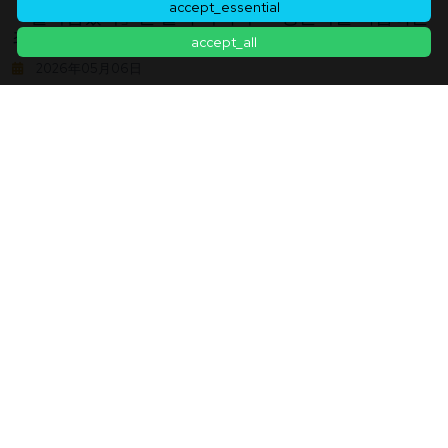
accept_essential
「살아남았다」는 끝이 아니다 — 생존자를 괴롭히는
죄책감의 정체
accept_all
2026年05月06日
기사 목록으로 돌아가기
문의하기
|
이용약관
|
개인정보처리방침
|
쿠키 정책
|
쿠키 설정
© Copyright
2026
ukiyo journal - 日本と世界をつなぐ新しいニュースメディア
All rights reserved.