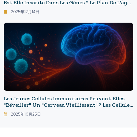
Est-Elle Inscrite Dans Les Gènes ? Le Plan De L'âge
Cérébral Localisé
2025年12月14日
Les Jeunes Cellules Immunitaires Peuvent-Elles
"réveiller" Un "cerveau Vieillissant" ? Les Cellules
Dérivées De L'iPSC Humaine Inversent Le
2025年10月25日
Vieillissement Cérébral Et Les Symptômes
Similaires À Ceux De La Maladie D'Alzheimer.