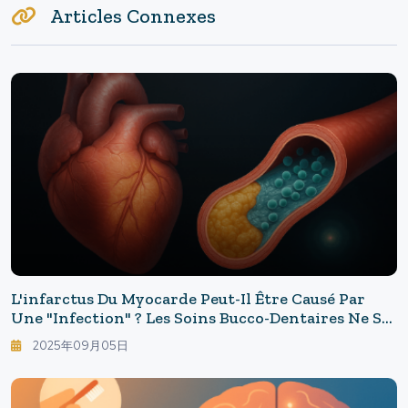
Articles Connexes
L'infarctus Du Myocarde Peut-Il Être Causé Par
Une "infection" ? Les Soins Bucco-Dentaires Ne Se
Limitent Pas Au Brossage : Une Barrière
2025年09月05日
Bactérienne Invisible Peut Être Le "dernier Coup
De Pouce".