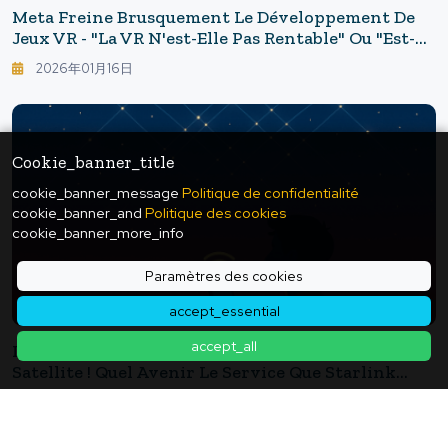
Meta Freine Brusquement Le Développement De
Jeux VR - "La VR N'est-Elle Pas Rentable" Ou "est-Ce
Une Mauvaise Gestion" ? : Décryptage De La
2026年01月16日
Décision De Meta
Cookie_banner_title
cookie_banner_message
Politique de confidentialité
cookie_banner_and
Politique des cookies
cookie_banner_more_info
Paramètres des cookies
accept_essential
accept_all
Les Smartphones Se Connectent À Internet Par
Satellite ! Quel Avenir Le Service Que Starlink
Lancera À L'été 2025 Nous Réserve-T-Il ?
2025年06月23日