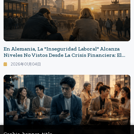
En Alemania, La "inseguridad Laboral" Alcanza
Niveles No Vistos Desde La Crisis Financiera: El
16% Considera Que Su Trabajo Es Inestable, Pero
2026年01月04日
Hay Razones Por Las Que La Desesperación No Se
Extiende.