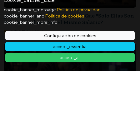
Cookie_banner_title
cookie_banner_message
Política de privacidad
¿Por Qué Las Personas Sienten Que "solo Ellas Son
cookie_banner_and
Política de cookies
Pobres" Incluso Con El Mismo Salario?
cookie_banner_more_info
2026年06月16日
Configuración de cookies
accept_essential
accept_all
El Corazón De Los Jóvenes Está Al Borde Del
Límite: "59% Siente Carga Psicológica", Revela Una
Encuesta Que Refleja La Soledad En La Era De Los
2026年06月05日
Smartphones.