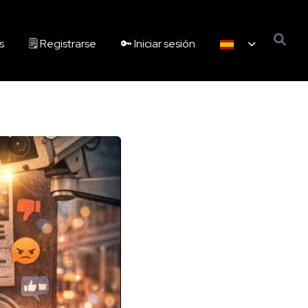
s
🗒️ Registrarse
🔑 Iniciar sesión