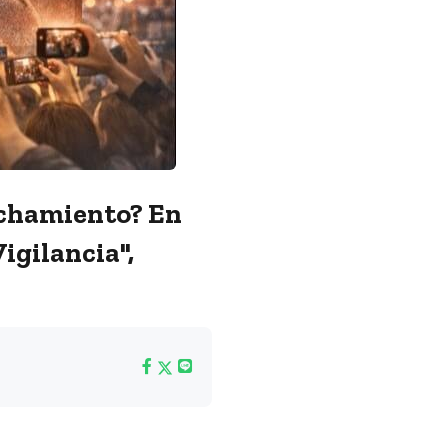
inchamiento? En
gilancia",