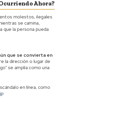
á Ocurriendo Ahora?
ientos molestos, ilegales
mientras se camina,
era que la persona pueda
mún que se convierta en
e la dirección o lugar de
tigo" se amplía como una
scándalo en línea, como
jp