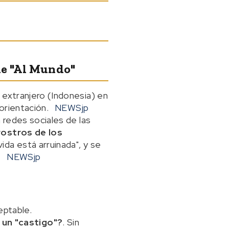
de "al Mundo"
 extranjero (Indonesia) en
orientación.
NEWSjp
 redes sociales de las
rostros de los
vida está arruinada", y se
.
NEWSjp
eptable.
un "castigo"?
. Sin