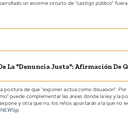
rollado un enorme circuito de "castigo público" fuera d
 De La "denuncia Justa": Afirmación De
la postura de que "exponer actúa como disuasión". Por e
smo" puede complementar las áreas donde la ley y la poli
e expone y otra que no, los niños apuntarán a la que no e
NEWSjp