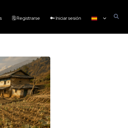
s
🗒️ Registrarse
🔑 Iniciar sesión