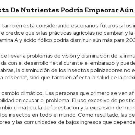
esta De Nutrientes Podría Empeorar Aú
n también está considerando escenarios futuros si los 
 predice que si las prácticas agrícolas no cambian y la
tamina A y ácido fólico podría disminuir aún más para 20
de llevar a problemas de visión y disminución de la inmu
nada con el desarrollo fetal durante el embarazo y pue
alabras, la disminución de los insectos polinizadores no
 la cosecha", sino que también afecta la salud de la pró
 al cambio climático. Las personas que primero se ven a
ilidad en causar el problema. El uso excesivo de pesti
 cambio climático, la deforestación y la expansión de mo
e los insectos en todo el mundo. Como resultado, las 
tores y las comunidades de bajos ingresos que depende