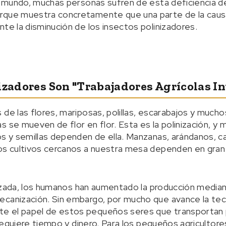
el mundo, muchas personas sufren de esta deficiencia d
rque muestra concretamente que una parte de la causa
te la disminución de los insectos polinizadores.
izadores Son "trabajadores Agrícolas In
 de las flores, mariposas, polillas, escarabajos y much
 se mueven de flor en flor. Esta es la polinización, y 
os y semillas dependen de ella. Manzanas, arándanos, c
os cultivos cercanos a nuestra mesa dependen en gran 
alizada, los humanos han aumentado la producción mediant
canización. Sin embargo, por mucho que avance la tecno
 el papel de estos pequeños seres que transportan po
o requiere tiempo y dinero. Para los pequeños agricultore