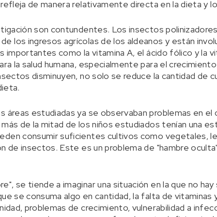
refleja de manera relativamente directa en la dieta y lo
stigación son contundentes. Los insectos polinizadore
e los ingresos agrícolas de los aldeanos y están invo
s importantes como la vitamina A, el ácido fólico y la v
ara la salud humana, especialmente para el crecimiento in
insectos disminuyen, no solo se reduce la cantidad de c
dieta.
s áreas estudiadas ya se observaban problemas en el cr
 más de la mitad de los niños estudiados tenían una est
eden consumir suficientes cultivos como vegetales, l
ón de insectos. Este es un problema de "hambre oculta
", se tiende a imaginar una situación en la que no hay 
que se consuma algo en cantidad, la falta de vitaminas 
unidad, problemas de crecimiento, vulnerabilidad a infe