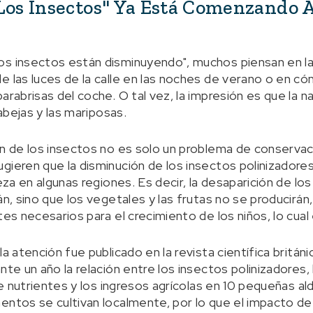
Los Insectos" Ya Está Comenzando A
os insectos están disminuyendo", muchos piensan en la
de las luces de la calle en las noches de verano o en
arabrisas del coche. O tal vez, la impresión es que la 
 abejas y las mariposas.
ón de los insectos no es solo un problema de conservaci
gieren que la disminución de los insectos polinizadores
eza en algunas regiones. Es decir, la desaparición de los
án, sino que los vegetales y las frutas no se producirán,
tes necesarios para el crecimiento de los niños, lo cual
la atención fue publicado en la revista científica britán
nte un año la relación entre los insectos polinizadores, 
 de nutrientes y los ingresos agrícolas en 10 pequeñas a
entos se cultivan localmente, por lo que el impacto de 