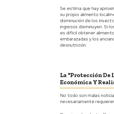
Se estima que hay aproxi
su propio alimento localm
disminución de los insecto
ingresos disminuyen. Si l
es difícil obtener aliment
embarazadas y los ancianos
desnutrición.
La "protección De 
Económica Y Reali
No todo son malas notici
necesariamente requieren 