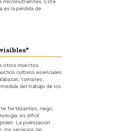
e micronutrientes. Este
 es la pérdida de
visibles"
os otros insectos
muchos cultivos esenciales
alabazas, tomates,
medida del trabajo de los
e fertilizantes, riego,
logía, es difícil
len. La polinización
s, los servicios de