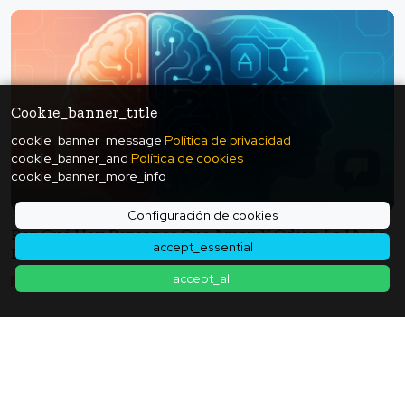
Cookie_banner_title
cookie_banner_message
Política de privacidad
cookie_banner_and
Política de cookies
cookie_banner_more_info
Configuración de cookies
Por Qué Hay Personas Que Aman Y Odian La IA: La
accept_essential
División Que Muestran La Neurociencia Y Las
Redes Sociales - Teoría Del Diseño De
accept_all
2025年11月05日
Transparencia, Elección Y Responsabilidad
Volver a la lista de artículos