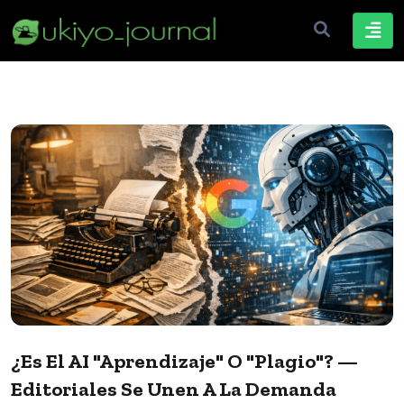
¿Es El AI "aprendizaje" O "plagio"? —
Editoriales Se Unen A La Demanda