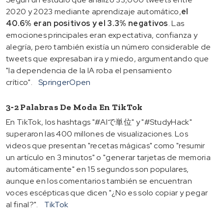
2020 y 2023 mediante aprendizaje automático,
el
40.6% eran positivos y el 3.3% negativos
. Las
emociones principales eran expectativa, confianza y
alegría, pero también existía un número considerable de
tweets que expresaban ira y miedo, argumentando que
"la dependencia de la IA roba el pensamiento
crítico".
SpringerOpen
3‑2 Palabras De Moda En TikTok
En TikTok, los hashtags "#AIで単位" y "#StudyHack"
superaron las 400 millones de visualizaciones. Los
videos que presentan "recetas mágicas" como "resumir
un artículo en 3 minutos" o "generar tarjetas de memoria
automáticamente" en 15 segundos son populares,
aunque en los comentarios también se encuentran
voces escépticas que dicen "¿No es solo copiar y pegar
al final?".
TikTok