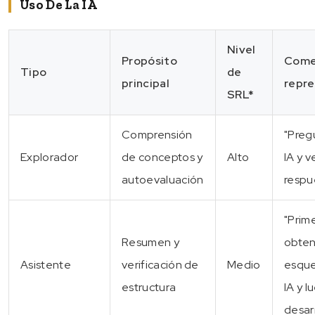
Uso De La IA
Nivel
Propósito
Come
Tipo
de
principal
repre
SRL*
Comprensión
"Preg
Explorador
de conceptos y
Alto
IA y v
autoevaluación
respu
"Prim
Resumen y
obte
Asistente
verificación de
Medio
esque
estructura
IA y l
desarr