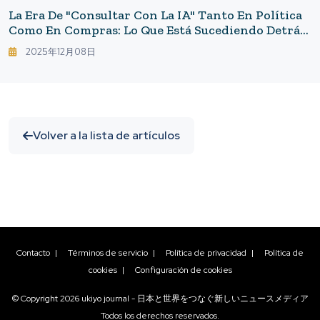
La Era De "consultar Con La IA" Tanto En Política
Como En Compras: Lo Que Está Sucediendo Detrás
De Los Chatbots Persuasivos
2025年12月08日
Volver a la lista de artículos
Contacto
|
Términos de servicio
|
Política de privacidad
|
Política de
cookies
|
Configuración de cookies
© Copyright
2026
ukiyo journal - 日本と世界をつなぐ新しいニュースメディア
Todos los derechos reservados.