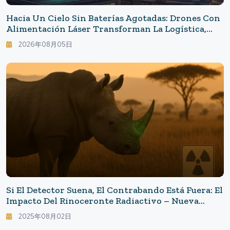
Hacia Un Cielo Sin Baterías Agotadas: Drones Con
Alimentación Láser Transforman La Logística,
Desastres Y Seguridad
2026年08月05日
Si El Detector Suena, El Contrabando Está Fuera: El
Impacto Del Rinoceronte Radiactivo – Nueva
Estrategia Para Prevenir La Caza Furtiva
2025年08月02日
Mediante La Inyección De Material Radiactivo En