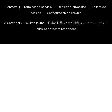
Contacto
|
Términos de servicio
|
Política de privacidad
|
Política de
cookies
|
Configuración de cookies
© Copyright
2026
ukiyo journal - 日本と世界をつなぐ新しいニュースメディア
Todos los derechos reservados.