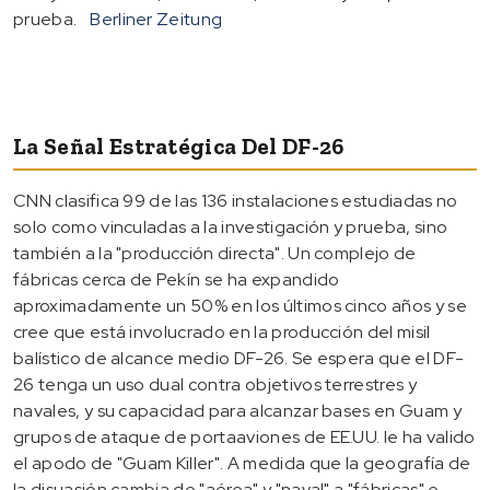
prueba.
Berliner Zeitung
La Señal Estratégica Del DF-26
CNN clasifica 99 de las 136 instalaciones estudiadas no
solo como vinculadas a la investigación y prueba, sino
también a la "producción directa". Un complejo de
fábricas cerca de Pekín se ha expandido
aproximadamente un 50% en los últimos cinco años y se
cree que está involucrado en la producción del misil
balístico de alcance medio DF-26. Se espera que el DF-
26 tenga un uso dual contra objetivos terrestres y
navales, y su capacidad para alcanzar bases en Guam y
grupos de ataque de portaaviones de EE.UU. le ha valido
el apodo de "Guam Killer". A medida que la geografía de
la disuasión cambia de "aérea" y "naval" a "fábricas" e