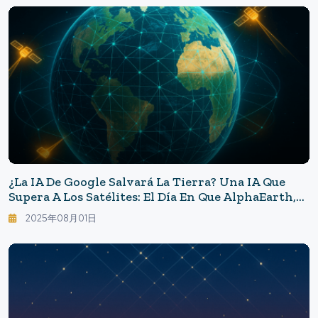
Los Cuernos De Rinoceronte
¿La IA De Google Salvará La Tierra? Una IA Que
Supera A Los Satélites: El Día En Que AlphaEarth,
De DeepMind, Desnude Al Mundo
2025年08月01日