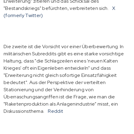
Erweiterung" zitieren und das Schicksal des
"Bestandskriegs" befürchten, verbreiteten sich.
X
(formerly Twitter)
Die zweite ist die Vorsicht vor einer Überbewertung. In
militärischen Subreddits gibt es eine starke vorsichtige
Haltung, dass "die Schlagzeilen eines 'neuen Kalten
Krieges' oft ein Eigenleben entwickeln" und dass
"Erweiterung nicht gleich sofortige Einsatzfähigkeit
bedeutet". Aus der Perspektive der verteilten
Stationierung und der Verhinderung von
Überraschungsangriffen ist die Frage, wie man die
"Raketenproduktion als Anlagenindustrie" misst, ein
Diskussionsthema.
Reddit